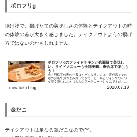
ポロフリg
揚げ物で、揚げたての美味しさの体験とテイクアウトの時
の体験の差が大きく感じました。テイクアウトようの揚げ
方ではないのかもしれません。
ポロフリ gのフライドチキンが真面目で美味し
い。サイドメニューも全部美味。寄合席で楽しも
う！
虎ノ門横丁の夜の一番ゴキゲンな使い方は、寄合席でその
辺のお店でおつまみ買ってきて、ビールとワインでワイワ
イ安く楽しむこと（大人のフードコート）なんですが、そ
のおつまみの筆頭がポロフリ gというわけです。何でサイ
2020.07.19
minatoku.blog
ドメニューが美味しいかというと...
金だこ
テイクアウトは単なる銀だこなので(^^;