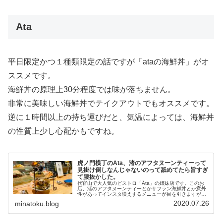
Ata
平日限定かつ１種類限定の話ですが「ataの海鮮丼」がオ
ススメです。
海鮮丼の原理上30分程度では味が落ちません。
非常に美味しい海鮮丼でテイクアウトでもオススメです。
逆に１時間以上の持ち運びだと、気温によっては、海鮮丼
の性質上少し心配かもですね。
虎ノ門横丁のAta、渚のアフタヌーンティーって
見掛け倒しなんじゃないのって舐めてたら旨すぎ
て腰抜かした。
代官山で大人気のビストロ「Äta」の姉妹店です。このお
店、渚のアフタヌーンティーとかサフラン海鮮丼とか意外
性があってインスタ映えするメニューが目を引きますが、
味もちゃんとすごく美味しいです。海鮮料理なのですが、
2020.07.26
minatoku.blog
生臭さもなくさっぱりと、そうい...