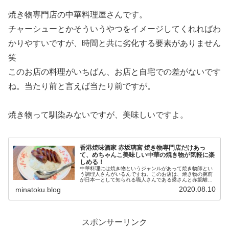
焼き物専門店の中華料理屋さんです。
チャーシューとかそういうやつをイメージしてくれればわ
かりやすいですが、時間と共に劣化する要素がありません
笑
このお店の料理がいちばん、お店と自宅での差がないです
ね。当たり前と言えば当たり前ですが。
焼き物って馴染みないですが、美味しいですよ。
香港焼味酒家 赤坂璃宮 焼き物専門店だけあっ
て、めちゃんこ美味しい中華の焼き物が気軽に楽
しめる！
中華料理には焼き物というジャンルがあって焼き物師とい
う調理人さんがいるんですね。このお店は、焼き物の腕前
が日本一として知られる職人さんである梁さんと赤坂離宮
の譚彦彬さんが立ち上げたお店らしく、焼き物の専門店で
2020.08.10
minatoku.blog
す。メニューを見ると、素人的には...
スポンサーリンク