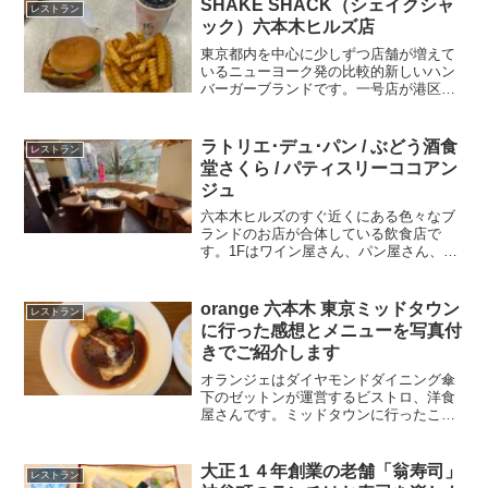
が入っているビル（ウィズ原宿）の３階
SHAKE SHACK（シェイクシャ
レストラン
にあるレストランです。この...
ック）六本木ヒルズ店
東京都内を中心に少しずつ店舗が増えて
いるニューヨーク発の比較的新しいハン
バーガーブランドです。一号店が港区の
外苑いちょう並木店で、六本木ヒルズに
ある貴重なカジュアルに利用できるハン
バーガー屋さんです。※前に花畑牧場カ
ラトリエ･デュ･パン / ぶどう酒食
レストラン
フェがあった場所ですが、...
堂さくら / パティスリーココアン
ジュ
六本木ヒルズのすぐ近くにある色々なブ
ランドのお店が合体している飲食店で
す。1Fはワイン屋さん、パン屋さん、ケ
ーキ屋さん、レストランが合体している
ように思います（事実がよくわかりませ
んが・・）パン屋さんで買ったものはレ
orange 六本木 東京ミッドタウン
レストラン
ストランで食べることがで...
に行った感想とメニューを写真付
きでご紹介します
オランジェはダイヤモンドダイニング傘
下のゼットンが運営するビストロ、洋食
屋さんです。ミッドタウンに行ったこと
があれあ、テラス席のおしゃれなお店が
あるなとみなさん一度は見たことがある
のではないでしょうか。ミッドタウンの
大正１４年創業の老舗「翁寿司」
レストラン
敷地内にあるので、昼でも...