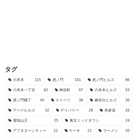
タグ
六本木
115
虎ノ門
101
虎ノ門ヒルズ
86
六本木一丁目
82
神谷町
67
六本木ヒルズ
53
虎ノ門横丁
45
スイーツ
38
麻布台ヒルズ
36
アークヒルズ
32
デリバリー
28
表参道
26
溜池山王
25
東京ミッドタウン
24
アフタヌーンティー
22
ケーキ
21
ラーメン
20