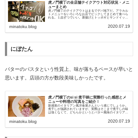
虎ノ門横丁の全店舗テイクアウト対応状況・メニ
ューまとめ
虎ノ門横丁のテイクアウトはまるでデパ地下だ。アラカル
トメニューをいろいろなお店でピックしてまとめて食べら
れる。１品ずつでいい。唐揚げとトッポギとサンドイッチ
を組み合わせたっていい。狭いところで密集しているから
できることで、楽しいのでおすすめ...
2020.07.19
minatoku.blog
にぼたん
バターのパスタという性質上、味が落ちるペースが早いと
思います。店頭の方が数段美味しかったです。
虎ノ門横丁のsi si 煮干啖に実際行った感想とメ
ニューや料理の写真をご紹介！
新感覚のイタリアン風洋食屋さんという感じでしょうか。
煮干しが強調されていますが、実際はそこまで煮干しの味
は強くなくて、どちらかというとバター風味のイタリアン
という風に思います。「にぼたん」というパスタがウリの
お店なんですが、ピザやオムレツな...
2020.07.19
minatoku.blog