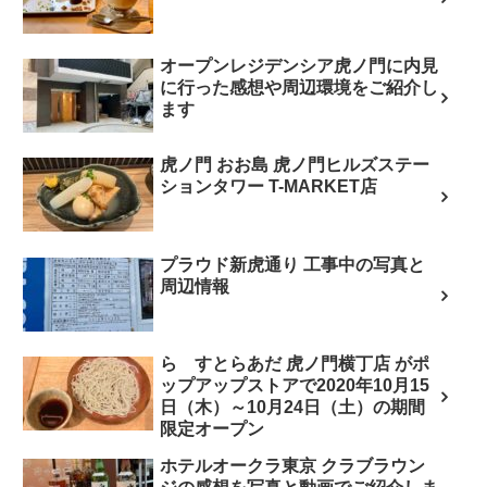
オープンレジデンシア虎ノ門に内見
に行った感想や周辺環境をご紹介し
ます
虎ノ門 おお島 虎ノ門ヒルズステー
ションタワー T-MARKET店
プラウド新虎通り 工事中の写真と
周辺情報
ら すとらあだ 虎ノ門横丁店 がポ
ップアップストアで2020年10月15
日（木）～10月24日（土）の期間
限定オープン
ホテルオークラ東京 クラブラウン