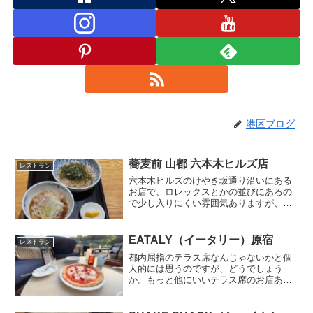
港区ブログ
蕎麦前 山都 六本木ヒルズ店
レストラン
六本木ヒルズのけやき坂通り沿いにある
お店で、ロレックスとかの並びにあるの
で少し入りにくい雰囲気ありますが、入
ってしまえば普通のお蕎麦屋さんの雰囲
気だったりします（立地的に単価は高め
のお店ですが）。肉つけそば 1,500円こ
EATALY（イータリー）原宿
レストラン
のお店でウリのメニ...
都内屈指のテラス席なんじゃないかと個
人的には思うのですが、どうでしょう
か。もっと他にいいテラス席のお店あっ
たら教えてください！イータリー原宿
は、JR原宿の駅前、ユニクロとかイケア