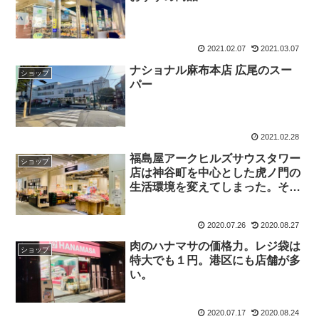
2021.02.07
2021.03.07
ナショナル麻布本店 広尾のスー
ショップ
パー
2021.02.28
福島屋アークヒルズサウスタワー
ショップ
店は神谷町を中心とした虎ノ門の
生活環境を変えてしまった。それ
ほど破壊的イノベーションがある
スーパー。福島屋を語るために、
2020.07.26
2020.08.27
神谷町のスーパーの歴史を紐解い
てみよう。
肉のハナマサの価格力。レジ袋は
ショップ
特大でも１円。港区にも店舗が多
い。
2020.07.17
2020.08.24