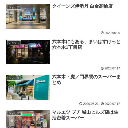
クイーンズ伊勢丹 白金高輪店
ショップ
2020.08.05
六本木にもある、まいばすけっと
ショップ
六本木1丁目店
2020.07.17
六本木・虎ノ門界隈のスーパーま
ショップ
とめ
2020.06.21
2020.07.17
マルエツ プチ 城山ヒルズ店は生
ショップ
活密着スーパー