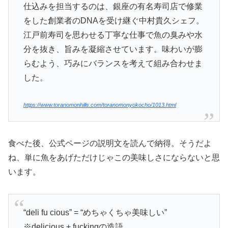
仕込みを担当するのは、銀座の有名寿司店で修業
をした創業者のDNAを受け継ぐ中村貴久シェフ。
江戸前寿司を思わせる丁寧な仕事で魚の臭みや水
分を抜き、旨みを凝縮させています。味わいが膨
らむよう、巧みにバランスを考えて組み合わせま
した。
https://www.toranomonhills.com/toranomonyokocho/1013.html
食べた後、公式ページの説明文を読んで納得。そうだよ
ね、単に魚をあげただけじゃこの美味しさにならないと思
います。
“deli fu cious” = “めちゃくちゃ美味しい”
※delicious + fuckingの造語