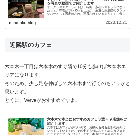
を写真や動画でご紹介します
オークラのスターライトは一時期、点心レストランになっ
たりと、存在がブレていましたが、王道な高層階のラウン
ジバーとして再定義され、運営されているようです。昔と
同じく、さざんかと並んでの提供で、オークラ的にこの並
びはこだわりがあるのかもしれませ...
2020.12.21
minatoku.blog
近隣駅のカフェ
六本木一丁目は六本木のすぐ隣で10分も歩けば六本木エ
リアになります。
そのため、少し足を伸ばして六本木まで行くのもアリかと
思います。
とくに、Verveがおすすめですよ。
六本木で本当におすすめカフェ３選 + ９店舗をご
紹介します！
六本木はカフェが少ないので、お勧めも何も全部の紹介に
なってしまいますが、その中でも特におすすめなカフェを
ピックアップしてご紹介します。本当にオススメなお店３