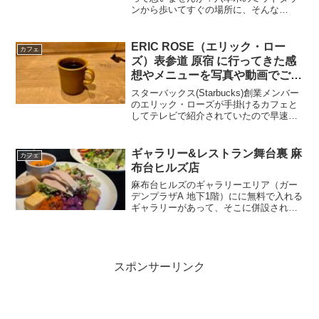
ンから歩いてすぐの場所に、そんな
Bluebottle Coffee 六本木店があります。
これ、写真マジックとかじゃなくて、実
際に庭園の中にあるような雰囲気で、手
ERIC ROSE（エリック・ロー
カフェ
前の池に...
ズ）表参道 原宿 に行ってきた感
想やメニューを写真や動画でご紹
介します
スターバックス(Starbucks)創業メンバー
のエリック・ローズが手掛けるカフェと
してテレビで紹介されていたので早速行
ってきました。2020年12月12日（土）オ
ープンとのことです。テレビではアメリ
カンテイストなハイカロリーメニューが
ギャラリー&レストラン舞台裏 麻
カフェ
紹介...
布台ヒルズ店
麻布台ヒルズのギャラリーエリア（ガー
デンプラザA 地下1階）にに無料で入れる
ギャラリーがあって、そこに併設され
た、カフェ（？レストラン？バー？）が
あって、いい感じです。狭くて暗いエリ
アなんですが、そんな感じのところで展
示物を見ながらカフェご...
スポンサーリンク