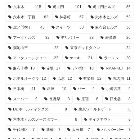
六本木
115
虎ノ門
101
虎ノ門ヒルズ
86
六本木一丁目
82
神谷町
67
六本木ヒルズ
53
虎ノ門横丁
45
スイーツ
38
麻布台ヒルズ
36
アークヒルズ
32
デリバリー
28
表参道
26
溜池山王
25
東京ミッドタウン
24
アフタヌーンティー
22
ケーキ
21
ラーメン
20
麻布十番
18
赤坂
17
デパ地下
16
T-MARKET
14
ホテルオークラ
12
広尾
12
有楽町
12
丸の内
11
日本橋
11
銀座
10
バー
9
小虎古路
9
スーパー
9
長野県
8
原宿
8
日比谷
8
DDホールディングス
8
東京ワールドゲート
8
六本木ヒルズノースタワー
8
テイクアウト
8
千代田区
7
新橋
7
大分県
7
ハンバーガー
7