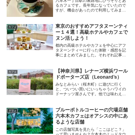
六本木一丁目駅の裏路地にひっそりとあ
るカフェです。長年気になっていたので
すが、機会があったので利用してみまし
た。色々とオーナーさんのこだわりを感
じるお店で、この辺りでは他に見かけな
いタイプのお店かと思います。イメージ
東京のおすすめアフタヌーンティ
カフェ
的には温泉旅街とかにあり...
ー１４選！高級ホテルやカフェで
ヌン活しよう！
都内の高級ホテルやカフェを中心にアフ
タヌーンティーに行った体験・感想を記
事にまとめてみました。それぞれ記事内
には動画版もありますのでヌン活の参考
にしてみてください。メニューなども写
真付きでご紹介しています。アフタヌー
【神奈川県】レナーズ横浜ワール
カフェ
ンティーはどこのお店もシ...
ドポーターズ店（Leonard’s）
みなとみらい（桜木町）に遊びに行く
と、ついつい買いにいっちゃうハワイの
ドーナッツ屋さんです。他では味わえな
い、独特な食感の超美味しいドーナッツ
で大好きです。毎回行くたびに、もう潰
れて無くなっていたらどうしようって思
ブルーボトルコーヒーの穴場店舗
カフェ
うのですが、コロナ禍でも無...
六本木カフェはオアシスの中にあ
るような店舗
この店舗写真を見たら「ここはどこ？」
って思いませんか？六本木のミッドタウ