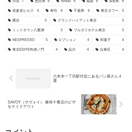
渋谷
7
恵比寿
6
Andaz
6
福袋
6
浜松町
6
表参道ヒルズ
6
寿司
6
千葉県
6
東京タワー
5
横浜
5
グランドハイアット東京
5
ミッドタウン八重洲
5
ブルガリホテル東京
5
NESPRESSO
5
ロブション
4
和菓子
4
東京EDITION虎ノ門
4
品川
4
台東区
4
六本木一丁目駅付近にあるパン屋さん４
選
SAVOY（サヴォイ） 麻布十番店のピザ
をテイクアウト