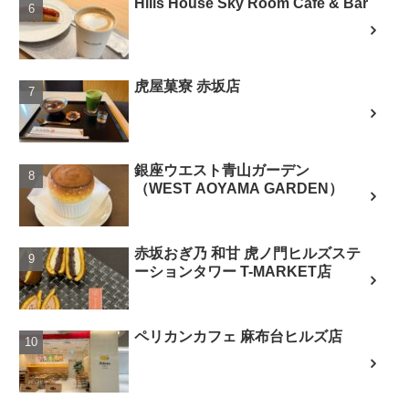
Hills House Sky Room Cafe & Bar
虎屋菓寮 赤坂店
銀座ウエスト青山ガーデン
（WEST AOYAMA GARDEN）
赤坂おぎ乃 和甘 虎ノ門ヒルズステ
ーションタワー T-MARKET店
ペリカンカフェ 麻布台ヒルズ店