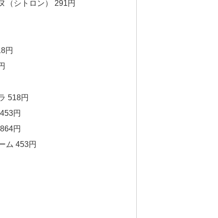
（シトロン） 291円
18円
円
 518円
453円
864円
ム 453円