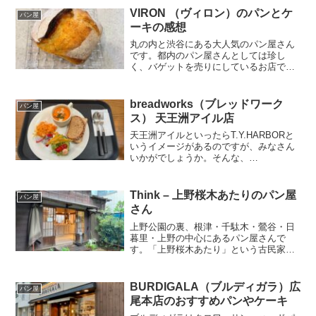
ですがトリュフ入りでないパンも沢山あ
VIRON （ヴィロン）のパンとケ
パン屋
って（むしろ...
ーキの感想
丸の内と渋谷にある大人気のパン屋さん
です。都内のパン屋さんとしては珍し
く、バゲットを売りにしているお店で
す。パンバゲット 410円同店の一番の目
玉商品かつ一番人気のバケットです。丁
寧に食べ方の説明書までついています。
breadworks（ブレッドワーク
パン屋
流石、という美味しさです...
ス） 天王洲アイル店
天王洲アイルといったらT.Y.HARBORと
いうイメージがあるのですが、みなさん
いかがでしょうか。そんな、
T.Y.HARBORの運営元であるTYSONS &
COMPANYが運営するパン屋＆カフェが
breadworks天王洲アイル店です。都...
Think – 上野桜木あたりのパン屋
パン屋
さん
上野公園の裏、根津・千駄木・鶯谷・日
暮里・上野の中心にあるパン屋さんで
す。「上野桜木あたり」という古民家商
業施設にあるパン屋さんで、凄くお洒落
で今風のパン屋さん。パンだけでなく、
お菓子、ケーキも売っていて、どれを買
BURDIGALA（ブルディガラ）広
パン屋
っていいのか迷って困ってし...
尾本店のおすすめパンやケーキ