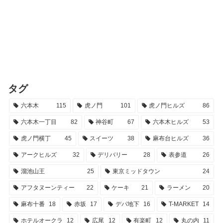
タグ
六本木
115
虎ノ門
101
虎ノ門ヒルズ
86
六本木一丁目
82
神谷町
67
六本木ヒルズ
53
虎ノ門横丁
45
スイーツ
38
麻布台ヒルズ
36
アークヒルズ
32
デリバリー
28
表参道
26
溜池山王
25
東京ミッドタウン
24
アフタヌーンティー
22
ケーキ
21
ラーメン
20
麻布十番
18
赤坂
17
デパ地下
16
T-MARKET
14
ホテルオークラ
12
広尾
12
有楽町
12
丸の内
11