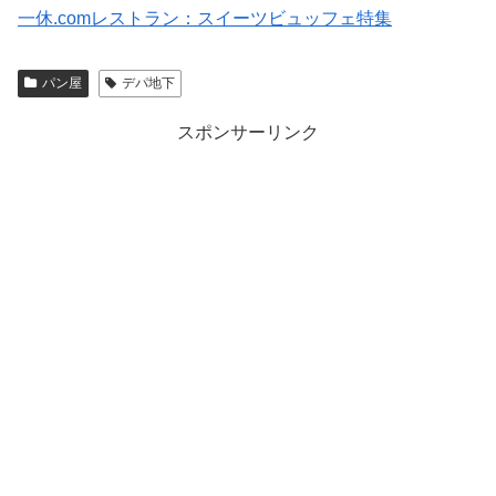
一休.comレストラン：スイーツビュッフェ特集
パン屋
デパ地下
スポンサーリンク