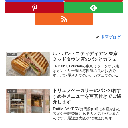
港区ブログ
ル・パン・コティディアン 東京
パン屋
ミッドタウン店のパンとカフェ
Le Pain Quotidienの東京ミッドタウン店
はカントリー調の雰囲気の良いお店で
す。パン屋さんなのか、カフェなのか、
レストランなのか境界線が曖昧なお店な
気がしますが、後述の通り私としては
「パンが美味しいお店！」というより
トリュフベーカリーのパンのおす
パン屋
「使い勝手が...
すめやメニューを写真付きでご紹
介します
Truffle BAKERYは門前仲町に本店がある
広尾や三軒茶屋にある大人気のパン屋さ
んです。最近は大阪や北海道にもオープ
ンして、全国展開が進んでいるようで
す。「トリュフベーカリー」という店名