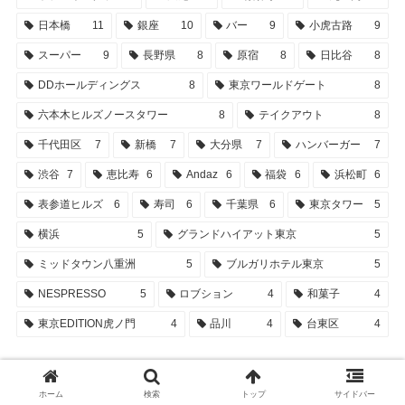
日本橋
11
銀座
10
バー
9
小虎古路
9
スーパー
9
長野県
8
原宿
8
日比谷
8
DDホールディングス
8
東京ワールドゲート
8
六本木ヒルズノースタワー
8
テイクアウト
8
千代田区
7
新橋
7
大分県
7
ハンバーガー
7
渋谷
7
恵比寿
6
Andaz
6
福袋
6
浜松町
6
表参道ヒルズ
6
寿司
6
千葉県
6
東京タワー
5
横浜
5
グランドハイアット東京
5
ミッドタウン八重洲
5
ブルガリホテル東京
5
NESPRESSO
5
ロブション
4
和菓子
4
東京EDITION虎ノ門
4
品川
4
台東区
4
ホーム
検索
トップ
サイドバー