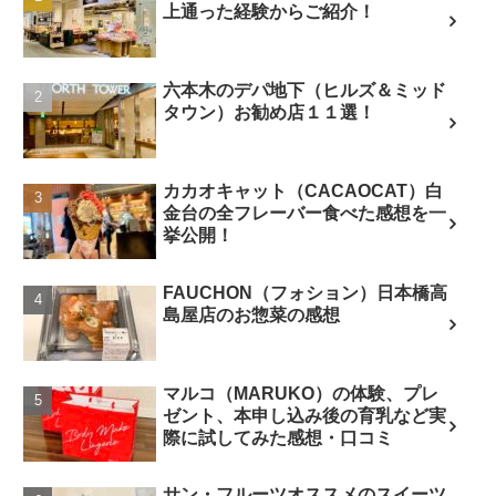
上通った経験からご紹介！
六本木のデパ地下（ヒルズ＆ミッド
タウン）お勧め店１１選！
カカオキャット（CACAOCAT）白
金台の全フレーバー食べた感想を一
挙公開！
FAUCHON（フォション）日本橋高
島屋店のお惣菜の感想
マルコ（MARUKO）の体験、プレ
ゼント、本申し込み後の育乳など実
際に試してみた感想・口コミ
サン・フルーツオススメのスイーツ