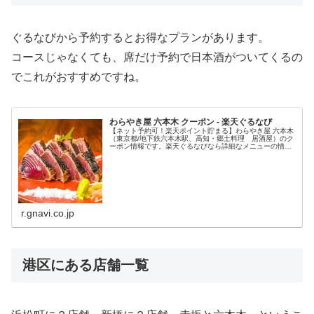
ぐるなびから予約するとお得なプランがあります。
コースじゃなくても、席だけ予約で日本酒がついてくるの
でこれがおすすめですね。
わらやき屋 六本木 クーポン - 楽天ぐるなび
【ネット予約可！楽天ポイント貯まる】わらやき屋 六本木
（東京都/地下鉄六本木駅、高知・郷土料理 居酒屋）のク
ーポン情報です。楽天ぐるなびなら詳細なメニューの情報
や地図など、「わらやき屋 六本木」の情報が満載です。
【六本木駅 徒歩3分】豪快な...
r.gnavi.co.jp
港区にある店舗一覧