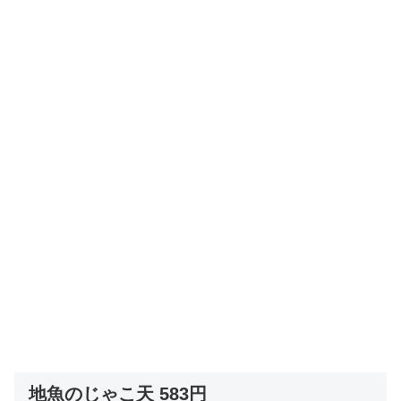
地魚のじゃこ天
583円