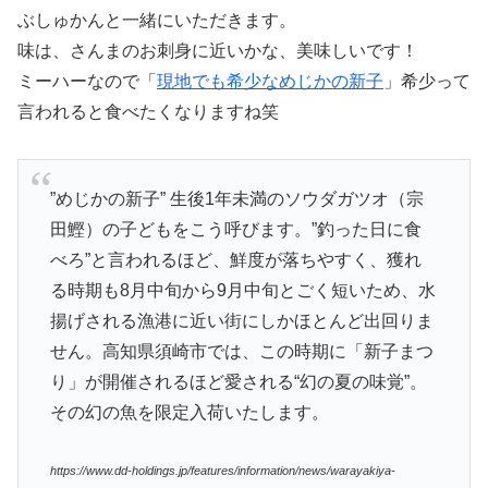
ぶしゅかんと一緒にいただきます。
味は、さんまのお刺身に近いかな、美味しいです！
ミーハーなので「
現地でも希少なめじかの新子
」希少って
言われると食べたくなりますね笑
”めじかの新子” 生後1年未満のソウダガツオ（宗
田鰹）の子どもをこう呼びます。”釣った日に食
べろ”と言われるほど、鮮度が落ちやすく、獲れ
る時期も8月中旬から9月中旬とごく短いため、水
揚げされる漁港に近い街にしかほとんど出回りま
せん。高知県須崎市では、この時期に「新子まつ
り」が開催されるほど愛される“幻の夏の味覚”。
その幻の魚を限定入荷いたします。
https://www.dd-holdings.jp/features/information/news/warayakiya-