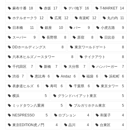
麻布十番
18
赤坂
17
デパ地下
16
T-MARKET
14
ホテルオークラ
12
広尾
12
有楽町
12
丸の内
11
日本橋
11
銀座
10
バー
9
小虎古路
9
スーパー
9
長野県
8
原宿
8
日比谷
8
DDホールディングス
8
東京ワールドゲート
8
六本木ヒルズノースタワー
8
テイクアウト
8
千代田区
7
新橋
7
大分県
7
ハンバーガー
7
渋谷
7
恵比寿
6
Andaz
6
福袋
6
浜松町
6
表参道ヒルズ
6
寿司
6
千葉県
6
東京タワー
5
横浜
5
グランドハイアット東京
5
ミッドタウン八重洲
5
ブルガリホテル東京
5
NESPRESSO
5
ロブション
4
和菓子
4
東京EDITION虎ノ門
4
品川
4
台東区
4