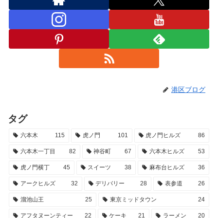
港区ブログ
タグ
六本木
115
虎ノ門
101
虎ノ門ヒルズ
86
六本木一丁目
82
神谷町
67
六本木ヒルズ
53
虎ノ門横丁
45
スイーツ
38
麻布台ヒルズ
36
アークヒルズ
32
デリバリー
28
表参道
26
溜池山王
25
東京ミッドタウン
24
アフタヌーンティー
22
ケーキ
21
ラーメン
20