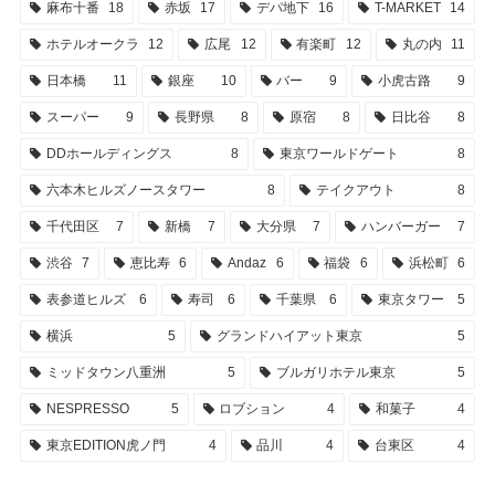
麻布十番
18
赤坂
17
デパ地下
16
T-MARKET
14
ホテルオークラ
12
広尾
12
有楽町
12
丸の内
11
日本橋
11
銀座
10
バー
9
小虎古路
9
スーパー
9
長野県
8
原宿
8
日比谷
8
DDホールディングス
8
東京ワールドゲート
8
六本木ヒルズノースタワー
8
テイクアウト
8
千代田区
7
新橋
7
大分県
7
ハンバーガー
7
渋谷
7
恵比寿
6
Andaz
6
福袋
6
浜松町
6
表参道ヒルズ
6
寿司
6
千葉県
6
東京タワー
5
横浜
5
グランドハイアット東京
5
ミッドタウン八重洲
5
ブルガリホテル東京
5
NESPRESSO
5
ロブション
4
和菓子
4
東京EDITION虎ノ門
4
品川
4
台東区
4