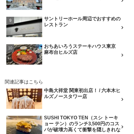
サントリーホール周辺でおすすめの
レストラン
おちあいろうステーキハウス東京
麻布台ヒルズ店
関連記事はこちら
中島大祥堂 関東初出店！ / 六本木ヒ
ルズノースタワー店
SUSHI TOKYO TEN（スシ トーキ
ョー テン）のランチ3,500円のコス
パが破壊力高くて衝撃を隠しきれな