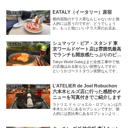
Joel Robuchon」は意外とお手頃な価格で
利用できます。今回は一休で予約しまし
たが、ディナーの一番安いプラン...
EATALY（イータリー）原宿
レストラン
都内屈指のテラス席なんじゃないかと個
人的には思うのですが、どうでしょう
か。もっと他にいいテラス席のお店あっ
たら教えてください！イータリー原宿
は、JR原宿の駅前、ユニクロとかイケア
が入っているビル（ウィズ原宿）の３階
シュマッツ・ビア・スタンド 東
レストラン
にあるレストランです。この...
京ワールドゲート店は雰囲気最高
でランチも開放感たっぷりのビア
スタンド。
Tokyo World Gateはまだ全然工事中で他
の店舗はみる影もない状態なんですが、
というかゴーストタウン状態なんです
が、人通りゼロなんですが、SCHMATZ
Beer Standが２０２０年８月２４日に神
谷町トラストタワーへ先行オープ...
L’ATELIER de Joel Robuchon
レストラン
六本木ヒルズ店に行った感想やメ
ニューを写真付きでご紹介します
ラトリエ ドゥ ジョエル・ロブションは六
本木ヒルズにあるロブションですが、個
人的には恵比寿にあるロブションより好
きです。内装の雰囲気が、高級感あっ
て、キッチンがカウンター越しに見えて
ライブ感があって楽しいです。また、高