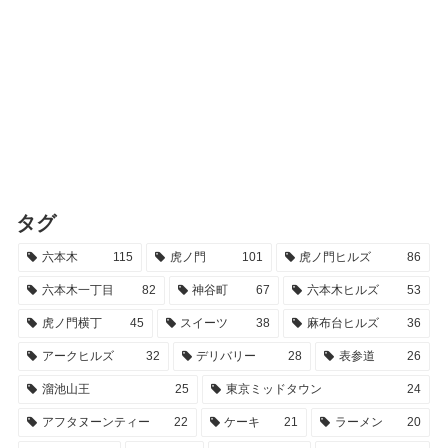
タグ
六本木
115
虎ノ門
101
虎ノ門ヒルズ
86
六本木一丁目
82
神谷町
67
六本木ヒルズ
53
虎ノ門横丁
45
スイーツ
38
麻布台ヒルズ
36
アークヒルズ
32
デリバリー
28
表参道
26
溜池山王
25
東京ミッドタウン
24
アフタヌーンティー
22
ケーキ
21
ラーメン
20