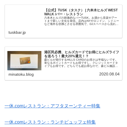
【公式】TUSK（タスク） | 六本木ヒルズ WEST
WALK /バー・レストラン
六本木ヒルズの刺激的なバーTUSK。お酒から音楽やアー
トまで新しい文化を発信。店内はNYやロンドン、シドニー
など海外を彷彿とさせる雰囲気で、DJスペースから流れる
最先端のサウンドとともに、新しい出会いが生まれること
でしょう。自慢のカクテル、...
tuskbar.jp
港区民必携、ヒルズカードでお得にヒルズライフ
を送ろう！最大20%還元！？
森ビルが発行するHILLS CARDのお得さは半端ないです。
単なるポイントカードもお得ですし、クレジットカードタ
イプもお得です。どちらでも超お得なので、森ビル施設を
使うなら絶対に発行したほうがいいカードですし、たまに
しか使わないよって人も発...
2020.08.04
minatoku.blog
一休.comレストラン：アフタヌーンティー特集
一休.comレストラン：ランチビュッフェ特集