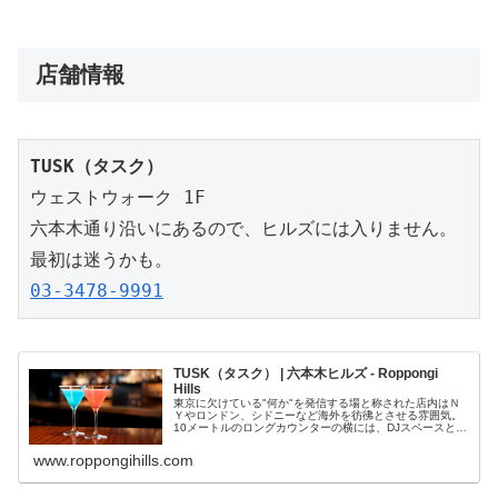
店舗情報
ウェストウォーク 1F

六本木通り沿いにあるので、ヒルズには入りません。

03-3478-9991
TUSK（タスク） | 六本木ヒルズ - Roppongi
Hills
東京に欠けている"何か"を発信する場と称された店内はＮ
Ｙやロンドン、シドニーなど海外を彷彿とさせる雰囲気。
10メートルのロングカウンターの横には、DJスペースと最
先端のサウンドシステムも完備。アーティスト小澤雅志氏
による大型絵画もあり、飲食...
www.roppongihills.com