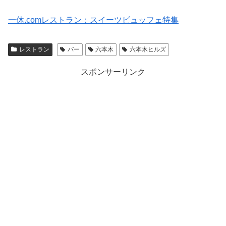
一休.comレストラン：スイーツビュッフェ特集
レストラン
バー
六本木
六本木ヒルズ
スポンサーリンク