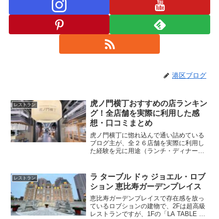
港区ブログ
虎ノ門横丁おすすめの店ランキン
レストラン
グ！全店舗を実際に利用した感
想・口コミまとめ
虎ノ門横丁に惚れ込んで通い詰めている
ブログ主が、全２６店舗を実際に利用し
た経験を元に用途（ランチ・ディナー・
飲み・テイクアウト）や価格帯別でご紹
介。全店舗メニューの写真もアップして
ます。
ラ ターブル ドゥ ジョエル・ロブ
レストラン
ション 恵比寿ガーデンプレイス
恵比寿ガーデンプレイスで存在感を放っ
ているロブションの建物で、2Fは超高級
レストランですが、1Fの「LA TABLE de