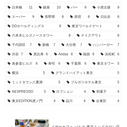
日本橋
11
銀座
10
バー
9
小虎古路
9
スーパー
9
長野県
8
原宿
8
日比谷
8
DDホールディングス
8
東京ワールドゲート
8
六本木ヒルズノースタワー
8
テイクアウト
8
千代田区
7
新橋
7
大分県
7
ハンバーガー
7
渋谷
7
恵比寿
6
Andaz
6
福袋
6
浜松町
6
表参道ヒルズ
6
寿司
6
千葉県
6
東京タワー
5
横浜
5
グランドハイアット東京
5
ミッドタウン八重洲
5
ブルガリホテル東京
5
NESPRESSO
5
ロブション
4
和菓子
4
東京EDITION虎ノ門
4
品川
4
台東区
4
イデーカフェ パルク 東京ミッドタウン店