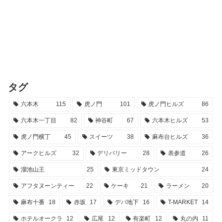
タグ
六本木
115
虎ノ門
101
虎ノ門ヒルズ
86
六本木一丁目
82
神谷町
67
六本木ヒルズ
53
虎ノ門横丁
45
スイーツ
38
麻布台ヒルズ
36
アークヒルズ
32
デリバリー
28
表参道
26
溜池山王
25
東京ミッドタウン
24
アフタヌーンティー
22
ケーキ
21
ラーメン
20
麻布十番
18
赤坂
17
デパ地下
16
T-MARKET
14
ホテルオークラ
12
広尾
12
有楽町
12
丸の内
11