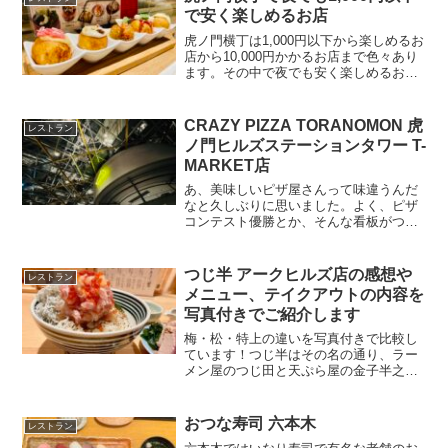
があるので、子連れで気軽...
で安く楽しめるお店
虎ノ門横丁は1,000円以下から楽しめるお
店から10,000円かかるお店まで色々あり
ます。その中で夜でも安く楽しめるお店
をご紹介します。なお、ランチは全体的
に1,000円前後で楽しめます。ランチでオ
ススメのお店はこちらを参考にしてみて
CRAZY PIZZA TORANOMON 虎
レストラン
くださ...
ノ門ヒルズステーションタワー T-
MARKET店
あ、美味しいピザ屋さんって味違うんだ
なと久しぶりに思いました。よく、ピザ
コンテスト優勝とか、そんな看板がつい
たピザ屋さんを見かけますが、実際にそ
こまで美味しいと思った事がなかったの
ですが、CRZAY PIZZAは美味しいし新し
つじ半 アークヒルズ店の感想や
レストラン
いと思いました...
メニュー、テイクアウトの内容を
写真付きでご紹介します
梅・松・特上の違いを写真付きで比較し
ています！つじ半はその名の通り、ラー
メン屋のつじ田と天ぷら屋の金子半之助
がコラボして作られたお店です。アーク
ヒルズはその金子半之助とつじ田に挟ま
れる形でつじ半がオープンしているの
おつな寿司 六本木
レストラン
で、面白い光景となっていま...