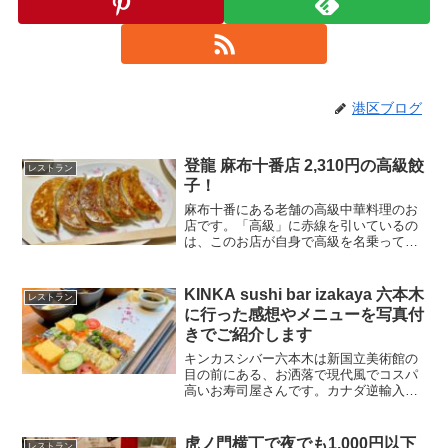
港区ブログ
登龍 麻布十番店 2,310円の高級餃
レストラン
子！
麻布十番にある老舗の高級中華料理のお
店です。「高級」に赤線を引いているの
は、このお店が自身で高級を名乗って、
それを体現しているからです。昭和の面
影を感じる店内では、スーツを着た男の
ウエイターさんが接客をしてくれ、メニ
KINKA sushi bar izakaya 六本木
レストラン
ューの価格も驚くほど高い...
に行った感想やメニューを写真付
きでご紹介します
キンカスシバー六本木は新国立美術館の
目の前にある、お洒落で現代風でコスパ
高いお寿司屋さんです。カナダ逆輸入の
「新感覚炙り寿司アブリシャス」という
形態も新しくて楽しいですよ。記事中で
もご紹介していますが、ボックスシート
虎ノ門横丁で夜でも1,000円以下
レストラン