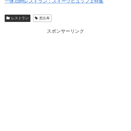
一休.comレストラン：スイーツビュッフェ特集
レストラン
恵比寿
スポンサーリンク