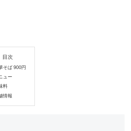
目次
華そば 900円
ニュー
味料
舗情報