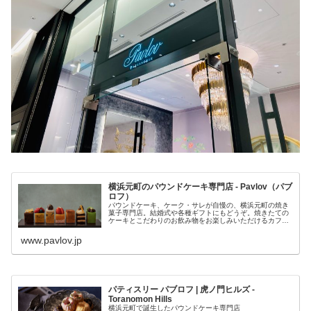
横浜元町のパウンドケーキ専門店 - Pavlov（パブ
ロフ）
パウンドケーキ、ケーク・サレが自慢の、横浜元町の焼き
菓子専門店。結婚式や各種ギフトにもどうぞ。焼きたての
ケーキとこだわりのお飲み物をお楽しみいただけるカフェ
も併設しています。
www.pavlov.jp
パティスリー パブロフ | 虎ノ門ヒルズ -
Toranomon Hills
横浜元町で誕生したパウンドケーキ専門店