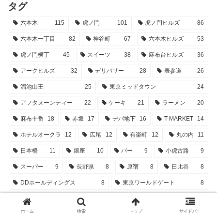
タグ
六本木
115
虎ノ門
101
虎ノ門ヒルズ
86
六本木一丁目
82
神谷町
67
六本木ヒルズ
53
虎ノ門横丁
45
スイーツ
38
麻布台ヒルズ
36
アークヒルズ
32
デリバリー
28
表参道
26
溜池山王
25
東京ミッドタウン
24
アフタヌーンティー
22
ケーキ
21
ラーメン
20
麻布十番
18
赤坂
17
デパ地下
16
T-MARKET
14
ホテルオークラ
12
広尾
12
有楽町
12
丸の内
11
日本橋
11
銀座
10
バー
9
小虎古路
9
スーパー
9
長野県
8
原宿
8
日比谷
8
DDホールディングス
8
東京ワールドゲート
8
六本木ヒルズノースタワー
8
テイクアウト
8
ホーム
検索
トップ
サイドバー
千代田区
7
新橋
7
大分県
7
ハンバーガー
7