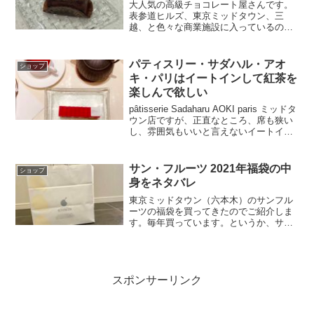
大人気の高級チョコレート屋さんです。
表参道ヒルズ、東京ミッドタウン、三
越、と色々な商業施設に入っているの
で、ライフスタイルにあった各種ポイン
トや割引特典を受けやすいのが個人的に
は嬉しいです。通常こういうお店は出店
パティスリー・サダハル・アオ
ショップ
している商業施設が偏っている...
キ・パリはイートインして紅茶を
楽しんで欲しい
pâtisserie Sadaharu AOKI paris ミッドタ
ウン店ですが、正直なところ、席も狭い
し、雰囲気もいいと言えないイートイン
スペースだなと思うんですが、実際に味
わったら他の人にも、ケーキをテイクア
ウトじゃなくて、イートイン...
サン・フルーツ 2021年福袋の中
ショップ
身をネタバレ
東京ミッドタウン（六本木）のサンフル
ーツの福袋を買ってきたのでご紹介しま
す。毎年買っています。というか、サン
フルーツの果物は福袋じゃないとなかな
か高くて手が出ないです汗2021 年福袋
5,400円（9,000円相当）今年は整理券方
式で、お...
スポンサーリンク