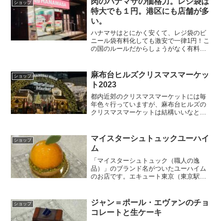
肉のハナマサの価格力。レジ袋は
ショップ
特大でも１円。港区にも店舗が多
い。
ハナマサはとにかく安くて、レジ袋のビ
ニール袋有料化しても激安で一律1円！こ
の国のルールだからしょうがなく有料化
しましたという感じの値段。エコバック
を買う理由がもはや見つからない。980回
も多分使わないですね笑ところで、ハナ
麻布台ヒルズクリスマスマーケッ
ショップ
マサの商品で一番衝...
ト2023
都内近郊のクリスマスマーケットには毎
年色々行っていますが、麻布台ヒルズの
クリスマスマーケットは結構いいなと思
いました。入場料もかからないですし、
飲食店の値段も一般的な価格で良心的で
す。そして何よりも飲食店のご飯がとて
マイスターシュトュックユーハイ
ショップ
も美味しいです。一般的な...
ム
「マイスターシュトュック（職人の逸
品）」のブランド名がついたユーハイム
のお店です。エキュート東京（東京駅グ
ランスタの下）に出店しています。レモ
ンのケーキ 594円エキュートやグランス
タなどエキナカ施設で「今こそLemonフ
ジャン＝ポール・エヴァンのチョ
ショップ
ェア」を開催してい...
コレートと生ケーキ