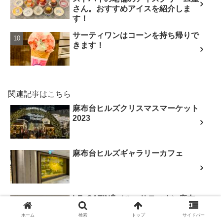
さん。おすすめアイスを紹介しま
す！
サーティワンはコーンを持ち帰りで
きます！
関連記事はこちら
麻布台ヒルズクリスマスマーケット
2023
麻布台ヒルズギャラリーカフェ
LE SATINÉ（ル・サティネ）麻布
台ヒルズ店
ホーム
検索
トップ
サイドバー