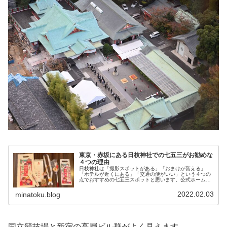
東京・赤坂にある日枝神社での七五三がお勧めな
４つの理由
日枝神社は「撮影スポットがある」「おまけが貰える」
「ホテルが近くにある」「交通の便がいい」という４つの
点でおすすめの七五三スポットと思います。公式ホームペ
ージを見てもよくわからないので、詳しく解説したいと思
います。撮影スポットがあるこれが個...
2022.02.03
minatoku.blog
国立競技場と新宿の高層ビル群がよく見えます。