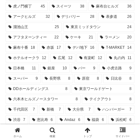
虎ノ門横丁
45
スイーツ
38
麻布台ヒルズ
36
アークヒルズ
32
デリバリー
28
表参道
26
溜池山王
25
東京ミッドタウン
24
アフタヌーンティー
22
ケーキ
21
ラーメン
20
麻布十番
18
赤坂
17
デパ地下
16
T-MARKET
14
ホテルオークラ
12
広尾
12
有楽町
12
丸の内
11
日本橋
11
銀座
10
バー
9
小虎古路
9
スーパー
9
長野県
8
原宿
8
日比谷
8
DDホールディングス
8
東京ワールドゲート
8
六本木ヒルズノースタワー
8
テイクアウト
8
千代田区
7
新橋
7
大分県
7
ハンバーガー
7
渋谷
7
恵比寿
6
Andaz
6
福袋
6
浜松町
6
表参道ヒルズ
6
寿司
6
千葉県
6
東京タワー
5
ホーム
検索
トップ
サイドバー