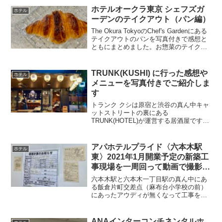
前が生まれ変わるということなので、楽
ホテルオークラ東京 シェフズガ
ホテル
しみですね。鉄道の要所...
ーデンのテイクアウト（パン編）
The Okura TokyoのChef's Gardenにある
テイクアウトのパンを写真付きで感想と
ともにまとめました。お惣菜のテイクア
ウトはこちらの記事を参考にしてくださ
い。ケーキのテイクアウトはこちらの記
事を参考にしてください。ホテルの...
TRUNK(KUSHI) に行った感想や
ホテル
メニューを写真付きでご紹介しま
す
トランク クシは原宿と渋谷の真ん中キャ
ットストリートの裏にある
TRUNK(HOTEL)が運営する居酒屋です。
宿泊者向けの特別サービスもあります
が、当然宿泊外の人でも利用できます。
ホテルのレストランでこういった居酒屋
アパホテルプライド〈六本木駅
ホテル
タイプの焼き鳥屋さんという...
東〉2021年1月開業予定の新築工
事現場を一周回って動画で撮影し
た / 飯倉片町交差点
六本木駅と六本木一丁目駅の真ん中にあ
る飯倉片町交差点（麻布台小学校の前）
にあったアウディが無くなって工事をし
ていたから何を作っているんだろうと思
ったらAPAホテルだった。工事現場には
Audi Roppongiの名残が。それにしても、
ANAインターコンチネンタルホ