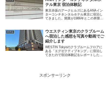
ホテル
六本木周...
テル東京 宿泊体験記
東京赤坂のアークヒルズにあるANAイン
ターコンチネンタルホテル東京に宿泊し
てきました。開業が1986年とこの界隈で
はかなり古い部類で、外観やエントラン
スの内装など昭和感が結構あります。そ
こが良いところでもあり、逆に古臭さを
ウエスティン東京のクラブルーム
ホテル
感じるところでもあ...
へ宿泊した感想を写真や動画でご
紹介します
WESTIN Tokyoのクラブルームフロアに
ある「エグゼクティブキング」に宿泊し
てきたので宿泊体験記をレポートしたい
と思います。ウェスティン東京は恵比寿
ガーデンプレイスにあるホテルで、都内
の外資系高級ホテルの中では老舗の方に
感じます。恵比...
スポンサーリンク