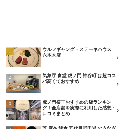
ウルフギャング・ステーキハウス
六本木店
気象庁 食堂 虎ノ門 神谷町 は超コス
パ高くておすすめ
虎ノ門横丁おすすめの店ランキン
グ！全店舗を実際に利用した感想・
口コミまとめ
芝 麻布 飯倉 五代目野田岩 のうなぎ