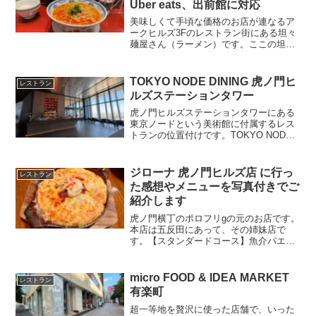
Uber eats、出前館に対応
美味しくて手頃な価格のお店が連なるア
ークヒルズ3Fのレストラン街にある坦々
麺屋さん（ラーメン）です。ここの坦々
麺は２種類あって成都式：麻辣の辛さ正
宗式：胡麻のコクそれの汁あり汁なしで
４種類のメニュー構成になっています。
TOKYO NODE DINING 虎ノ門ヒ
レストラン
辛さは３段階で選べます...
ルズステーションタワー
虎ノ門ヒルズステーションタワーにある
東京ノードという美術館に付属するレス
トランの位置付けです。TOKYO NODE
がある虎ノ門ヒルズステーションタワー
の45Fという超高層階に位置するレスト
ランで、レストランの雰囲気や方向性と
ジローナ 虎ノ門ヒルズ店 に行っ
レストラン
してはホテルレス...
た感想やメニューを写真付きでご
紹介します
虎ノ門横丁のポロフリgの元のお店です。
本店は五反田にあって、その姉妹店で
す。【スタンダードコース】魚介パエリ
ア、豚肩ロース、オムレツ、アヒージョ
など全8品 3,500円一休で予約できるコス
パ高いコースです。飲み放題付きで5,000
micro FOOD & IDEA MARKET
レストラン
円のプラン...
有楽町
超一等地を贅沢に使った店舗で、いった