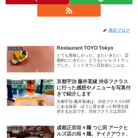
港区ブログ
Restaurant TOYO Tokyo
レストラン
とても美味しかった。またいきたい。定
期的にいきたい。とてもいいレストラン
でした。ミッドタウン日比谷にこんな素
敵なレストランがあったとは知りません
でした。前菜から、お魚、主菜、デザー
ト、食後のドリンクまで一切の隙があり
京都宇治 藤井茗縁 渋谷フクラス
レストラン
ませんでした。カウンター...
に行った感想やメニューを写真付
きで紹介します
京都宇治 藤井茗縁は、渋谷フクラスの6F
にある抹茶、ほうじ茶を使った料理を提
供するお店です。渋谷フクラスは2019年
12月5日に建て替えてリニューアルオープ
ンした東急の商業施設ですが、2020年9
月26日に渋谷駅と連絡通路で接続されて
成都正宗坦々麺 つじ田 アークヒ
レストラン
行きや...
ルズ店の坦々麺。テイクアウト、