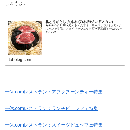
しょうよ。
北とうがらし 六本木 (乃木坂/ジンギスカン)
★★★☆☆3.28 ■乃木坂・六本木 リーズナブルにジンギ
スカンを堪能、スタイリッシュなお店 ■予算(夜):￥6,000～
￥7,999
tabelog.com
一休.comレストラン：アフタヌーンティー特集
一休.comレストラン：ランチビュッフェ特集
一休.comレストラン：スイーツビュッフェ特集