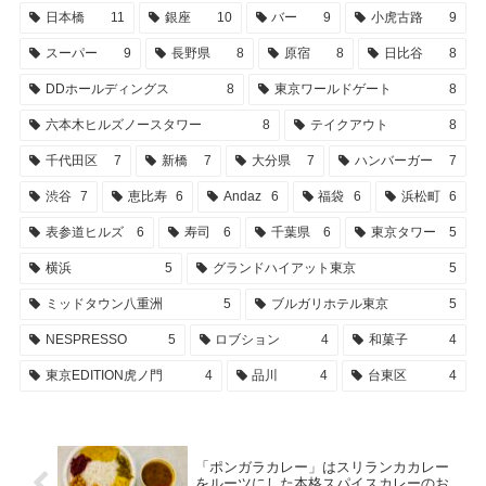
日本橋
11
銀座
10
バー
9
小虎古路
9
スーパー
9
長野県
8
原宿
8
日比谷
8
DDホールディングス
8
東京ワールドゲート
8
六本木ヒルズノースタワー
8
テイクアウト
8
千代田区
7
新橋
7
大分県
7
ハンバーガー
7
渋谷
7
恵比寿
6
Andaz
6
福袋
6
浜松町
6
表参道ヒルズ
6
寿司
6
千葉県
6
東京タワー
5
横浜
5
グランドハイアット東京
5
ミッドタウン八重洲
5
ブルガリホテル東京
5
NESPRESSO
5
ロブション
4
和菓子
4
東京EDITION虎ノ門
4
品川
4
台東区
4
「ポンガラカレー」はスリランカカレー
をルーツにした本格スパイスカレーのお