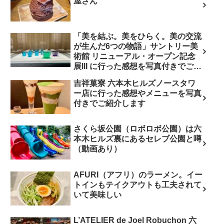
屋さん
「美を結ぶ。美をひらく。美の交流
が生んだ6つの物語」サントリー美
術館 リニューアル・オープン記念
展III に行った感想を写真付きでご紹
介します
吉祥菓寮 六本木ヒルズノースタワ
ー店に行った感想やメニューを写真
付きでご紹介します
さくら坂公園（ロボロボ公園）は六
本木ヒルズ裏にあるセレブ公園と噂
（動画あり）
AFURI（アフリ）のラーメン。イー
トインもテイクアウトも工夫されて
いて美味しい
L’ATELIER de Joel Robuchon 六