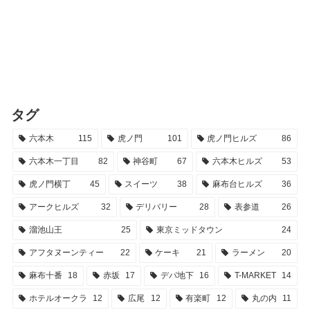
タグ
六本木
115
虎ノ門
101
虎ノ門ヒルズ
86
六本木一丁目
82
神谷町
67
六本木ヒルズ
53
虎ノ門横丁
45
スイーツ
38
麻布台ヒルズ
36
アークヒルズ
32
デリバリー
28
表参道
26
溜池山王
25
東京ミッドタウン
24
アフタヌーンティー
22
ケーキ
21
ラーメン
20
麻布十番
18
赤坂
17
デパ地下
16
T-MARKET
14
ホテルオークラ
12
広尾
12
有楽町
12
丸の内
11