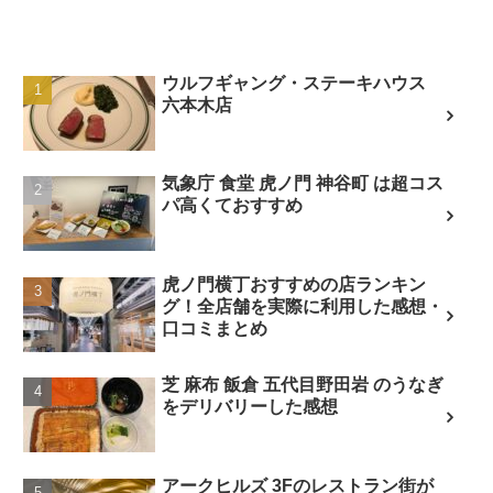
ウルフギャング・ステーキハウス
六本木店
気象庁 食堂 虎ノ門 神谷町 は超コス
パ高くておすすめ
虎ノ門横丁おすすめの店ランキン
グ！全店舗を実際に利用した感想・
口コミまとめ
芝 麻布 飯倉 五代目野田岩 のうなぎ
をデリバリーした感想
アークヒルズ 3Fのレストラン街が