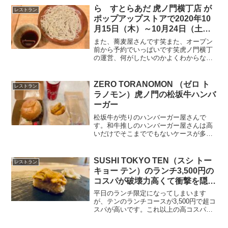
丁に出店です。価格についてプランチャ
ら すとらあだ 虎ノ門横丁店 が
レストラン
スリオラの見た目は虎ノ...
ポップアップストアで2020年10
月15日（木）～10月24日（土）
の期間限定オープン
また、蕎麦屋さんです笑また、オープン
前から予約でいっぱいです笑虎ノ門横丁
の運営、何がしたいのかよくわからない
です笑ランチのみ５日間限定でやるそう
です。せっかくなので行こうかと思いま
すが、ただ、行列で入れない可能性あり
ZERO TORANOMON （ゼロ ト
レストラン
ますね。。オーナーズナイ...
ラノモン）虎ノ門の松坂牛ハンバ
ーガー
松坂牛が売りのハンバーガー屋さんで
す。和牛推しのハンバーガー屋さんは高
いだけでそこまででもないケースが多い
気がするんですが、このお店はそんなこ
となくて、ハンバーガーとしてとても美
味しかったです。虎ノ門の街中の裏道に
SUSHI TOKYO TEN（スシ トー
レストラン
こんなお店ができたなんてち...
キョー テン）のランチ3,500円の
コスパが破壊力高くて衝撃を隠し
きれない。
平日のランチ限定になってしまいます
が、テンのランチコースが3,500円で超コ
スパが高いです。これ以上の高コスパお
寿司屋さんがあったら教えて欲しいの
で、コメントください。美味しいです