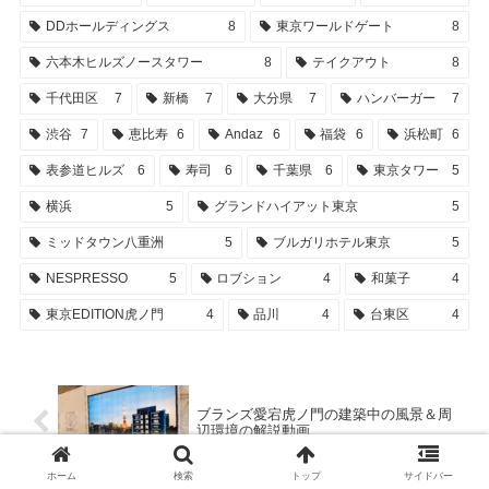
DDホールディングス
8
東京ワールドゲート
8
六本木ヒルズノースタワー
8
テイクアウト
8
千代田区
7
新橋
7
大分県
7
ハンバーガー
7
渋谷
7
恵比寿
6
Andaz
6
福袋
6
浜松町
6
表参道ヒルズ
6
寿司
6
千葉県
6
東京タワー
5
横浜
5
グランドハイアット東京
5
ミッドタウン八重洲
5
ブルガリホテル東京
5
NESPRESSO
5
ロブション
4
和菓子
4
東京EDITION虎ノ門
4
品川
4
台東区
4
ブランズ愛宕虎ノ門の建築中の風景＆周
辺環境の解説動画
ホーム
検索
トップ
サイドバー