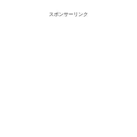
し、量も十分ありますし、面白さもあり
ます。立地も良いので、ち...
スポンサーリンク