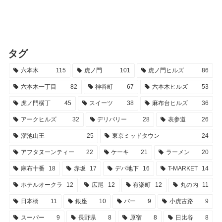
タグ
六本木
115
虎ノ門
101
虎ノ門ヒルズ
86
六本木一丁目
82
神谷町
67
六本木ヒルズ
53
虎ノ門横丁
45
スイーツ
38
麻布台ヒルズ
36
アークヒルズ
32
デリバリー
28
表参道
26
溜池山王
25
東京ミッドタウン
24
アフタヌーンティー
22
ケーキ
21
ラーメン
20
麻布十番
18
赤坂
17
デパ地下
16
T-MARKET
14
ホテルオークラ
12
広尾
12
有楽町
12
丸の内
11
日本橋
11
銀座
10
バー
9
小虎古路
9
スーパー
9
長野県
8
原宿
8
日比谷
8