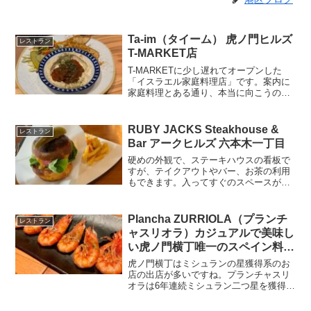
Ta-im（タイーム） 虎ノ門ヒルズ
レストラン
T-MARKET店
T-MARKETに少し遅れてオープンした
「イスラエル家庭料理店」です。案内に
家庭料理とある通り、本当に向こうの家
のランチってこんな感じかなと思うよう
なランチプレートを商業施設の入りやす
いカウンター席で食べられるのがいいな
RUBY JACKS Steakhouse &
レストラン
って思いました。歳の...
Bar アークヒルズ 六本木一丁目
硬めの外観で、ステーキハウスの看板で
すが、テイクアウトやバー、お茶の利用
もできます。入ってすぐのスペースがバ
ーカウンターになっていて、雰囲気がい
い空間なので、バー利用としてもおすす
めのお店です。毎週火曜日がT-BONE
Plancha ZURRIOLA（プランチ
レストラン
TUESDAYとなっ...
ャスリオラ）カジュアルで美味し
い虎ノ門横丁唯一のスペイン料理
のお店。テイクアウトも対応。
虎ノ門横丁はミシュランの星獲得系のお
店の出店が多いですね。プランチャスリ
オラは6年連続ミシュラン二つ星を獲得し
ている銀座「スリオラ」が手掛けるプラ
ンチャ（鉄板焼）専門店として虎ノ門横