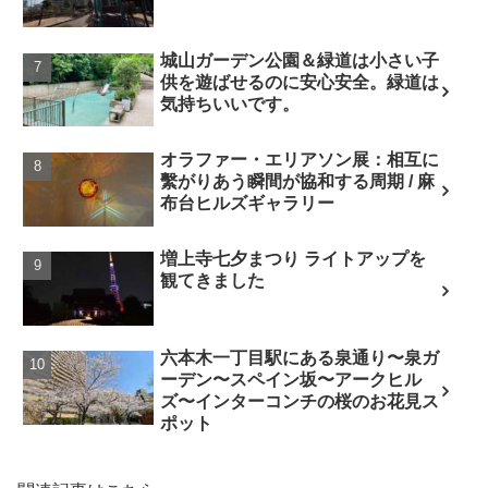
城山ガーデン公園＆緑道は小さい子
供を遊ばせるのに安心安全。緑道は
気持ちいいです。
オラファー・エリアソン展：相互に
繫がりあう瞬間が協和する周期 / 麻
布台ヒルズギャラリー
増上寺七夕まつり ライトアップを
観てきました
六本木一丁目駅にある泉通り〜泉ガ
ーデン〜スペイン坂〜アークヒル
ズ〜インターコンチの桜のお花見ス
ポット