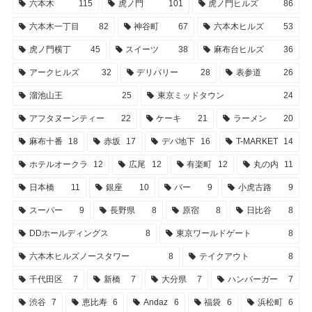
六本木
115
虎ノ門
101
虎ノ門ヒルズ
86
六本木一丁目
82
神谷町
67
六本木ヒルズ
53
虎ノ門横丁
45
スイーツ
38
麻布台ヒルズ
36
アークヒルズ
32
デリバリー
28
表参道
26
溜池山王
25
東京ミッドタウン
24
アフタヌーンティー
22
ケーキ
21
ラーメン
20
麻布十番
18
赤坂
17
デパ地下
16
T-MARKET
14
ホテルオークラ
12
広尾
12
有楽町
12
丸の内
11
日本橋
11
銀座
10
バー
9
小虎古路
9
スーパー
9
長野県
8
原宿
8
日比谷
8
DDホールディングス
8
東京ワールドゲート
8
六本木ヒルズノースタワー
8
テイクアウト
8
千代田区
7
新橋
7
大分県
7
ハンバーガー
7
渋谷
7
恵比寿
6
Andaz
6
福袋
6
浜松町
6