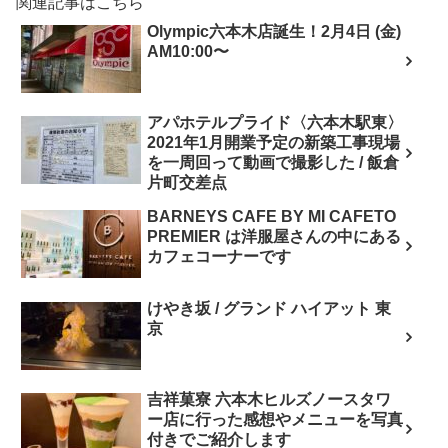
関連記事はこちら
Olympic六本木店誕生！2月4日 (金)
AM10:00〜
アパホテルプライド〈六本木駅東〉
2021年1月開業予定の新築工事現場
を一周回って動画で撮影した / 飯倉
片町交差点
BARNEYS CAFE BY MI CAFETO
PREMIER は洋服屋さんの中にある
カフェコーナーです
けやき坂 / グランド ハイアット 東
京
吉祥菓寮 六本木ヒルズノースタワ
ー店に行った感想やメニューを写真
付きでご紹介します