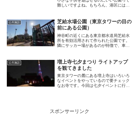
小さな子供を遊ばせるのにいい公園って
難しいですよね。もちろん、港区には公
園が多いです。けれども、有名な公園は
大きな子供が走り回っていたり、遊具が
複雑すぎたりして特に幼稚園に入る前く
芝給水場公園（東京タワーの目の
公共施設
らいの子供を遊ばせるには...
前にある公園）
神谷町の近くにある東京都水道局芝給水
所を有効活用されて作られた公園です。
隣にサッカー場があるのが特徴で、車道
等からしっかり隔離されているので子供
を連れて行っても安心安全に遊ぶことが
できるのでおすすめです。清潔感があっ
増上寺七夕まつり ライトアップ
公共施設
て、空も広くて気持ちいい...
を観てきました
東京タワーの麓にある増上寺はいろいろ
なイベントをやっているので要チェック
なお寺です。今回は七夕イベントに行っ
てきました。天の川をイメージしたライ
トアップは東京タワーを背景にとても綺
麗でした。東京タワーも「七夕」にライ
トアップされていて特別感...
スポンサーリンク