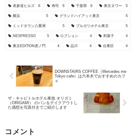
表参道ヒルズ
6
寿司
6
千葉県
6
東京タワー
5
横浜
5
グランドハイアット東京
5
ミッドタウン八重洲
5
ブルガリホテル東京
5
NESPRESSO
5
ロブション
4
和菓子
4
東京EDITION虎ノ門
4
品川
4
台東区
4
DOWNSTAIRS COFFEE（Mercedes me
Tokyo cafe）は六本木でおすすめのカフ
ェ
ザ・キャピトルホテル東急 オリガミ
（ORIGAMI） のパンをテイクアウトし
た感想を写真付きでご紹介します
コメント