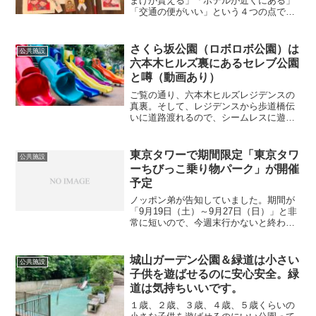
まけが貰える」「ホテルが近くにある」
「交通の便がいい」という４つの点でお
すすめの七五三スポットと思います。公
式ホームページを見てもよくわからない
ので、詳しく解説したいと思います。撮
さくら坂公園（ロボロボ公園）は
公共施設
影スポットがあるこれが個...
六本木ヒルズ裏にあるセレブ公園
と噂（動画あり）
ご覧の通り、六本木ヒルズレジデンスの
真裏。そして、レジデンスから歩道橋伝
いに道路渡れるので、シームレスに遊び
に来れます。ママが六本木ヒルズで大人
の用事している間、子供とパパが遊びに
来るとかそんな使い方もできますよ。場
東京タワーで期間限定「東京タワ
公共施設
所柄かセレブな公園と呼ば...
ーちびっこ乗り物パーク」が開催
予定
ノッポン弟が告知していました。期間が
「9月19日（土）～9月27日（日）」と非
常に短いので、今週末行かないと終わっ
ちゃいますね。写真を見る限り前回の
「夏のちびっこパラダイス」の設備を利
用しているのかな？
城山ガーデン公園＆緑道は小さい
公共施設
子供を遊ばせるのに安心安全。緑
道は気持ちいいです。
１歳、２歳、３歳、４歳、５歳くらいの