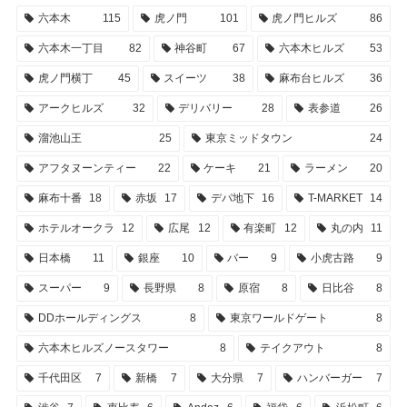
六本木
115
虎ノ門
101
虎ノ門ヒルズ
86
六本木一丁目
82
神谷町
67
六本木ヒルズ
53
虎ノ門横丁
45
スイーツ
38
麻布台ヒルズ
36
アークヒルズ
32
デリバリー
28
表参道
26
溜池山王
25
東京ミッドタウン
24
アフタヌーンティー
22
ケーキ
21
ラーメン
20
麻布十番
18
赤坂
17
デパ地下
16
T-MARKET
14
ホテルオークラ
12
広尾
12
有楽町
12
丸の内
11
日本橋
11
銀座
10
バー
9
小虎古路
9
スーパー
9
長野県
8
原宿
8
日比谷
8
DDホールディングス
8
東京ワールドゲート
8
六本木ヒルズノースタワー
8
テイクアウト
8
千代田区
7
新橋
7
大分県
7
ハンバーガー
7