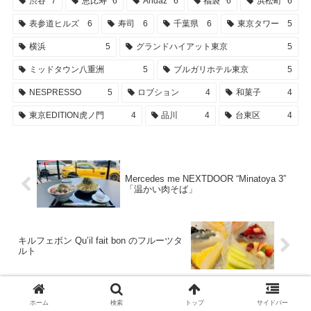
渋谷
7
恵比寿
6
Andaz
6
福袋
6
浜松町
6
表参道ヒルズ
6
寿司
6
千葉県
6
東京タワー
5
横浜
5
グランドハイアット東京
5
ミッドタウン八重洲
5
ブルガリホテル東京
5
NESPRESSO
5
ロブション
4
和菓子
4
東京EDITION虎ノ門
4
品川
4
台東区
4
Mercedes me NEXTDOOR “Minatoya 3”
「温かい肉そば」
キルフェボン Qu’il fait bon のフルーツタ
ルト
ホーム
検索
トップ
サイドバー
コメント