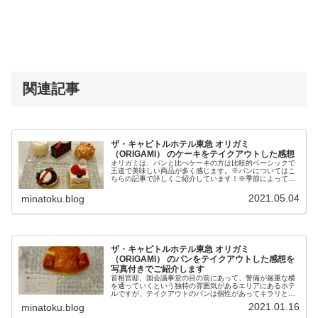
関連記事
ザ・キャピトルホテル東急 オリガミ
（ORIGAMI） のケーキをテイクアウトした感想
オリガミは、パンと比べケーキの方は比較的ベーシックで
王道で美味しい商品が多く感じます。※パンについてはこ
ちらの記事で詳しくご紹介しています！※季節によってメ
ニューは変化していくので、ここで紹介しているケーキが
販売しているとは限りませんので、...
2021.05.04
minatoku.blog
ザ・キャピトルホテル東急 オリガミ
（ORIGAMI） のパンをテイクアウトした感想を
写真付きでご紹介します
首相官邸、国会議事堂の目の前にあって、警備が厳重な横
を通っていくという独特の雰囲気があるエリアにあるホテ
ルですが、テイクアウトのパンは個性があってキラリと光
るものがあります。歴史のある古いホテルですが、そこか
2021.01.16
minatoku.blog
らは「洗練された昭和」を感じます...