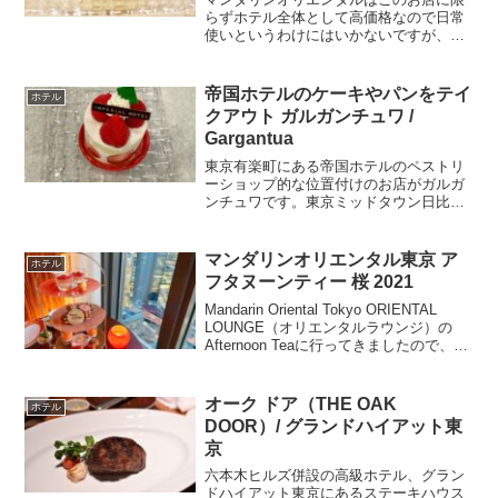
らずホテル全体として高価格なので日常
使いというわけにはいかないですが、映
えるアイテムが多くて、全体的にキラキ
ラ輝いてます！テイクアウトとイートイ
ンができる同店ですが、ケーキは単価が
帝国ホテルのケーキやパンをテイ
ホテル
本当に高めですが、パンは...
クアウト ガルガンチュワ /
Gargantua
東京有楽町にある帝国ホテルのペストリ
ーショップ的な位置付けのお店がガルガ
ンチュワです。東京ミッドタウン日比谷
や銀座、有楽町駅に近い立地なので、気
軽に立ち寄りやすいので、ちょっとお土
産を買いになどといった用途に最適で
マンダリンオリエンタル東京 ア
ホテル
す。ケーキ苺のショートケー...
フタヌーンティー 桜 2021
Mandarin Oriental Tokyo ORIENTAL
LOUNGE（オリエンタルラウンジ）の
Afternoon Teaに行ってきましたので、ご
紹介します。マンダリンは元々写真映え
するような可愛いケーキが多いですが、
アフタヌーンテ...
オーク ドア（THE OAK
ホテル
DOOR）/ グランドハイアット東
京
六本木ヒルズ併設の高級ホテル、グラン
ドハイアット東京にあるステーキハウス