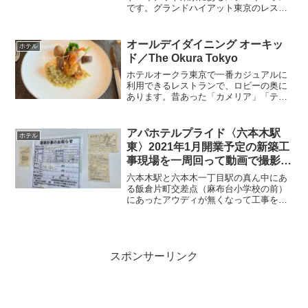
です。グランドハイアット東京のレスト
ランにはいろいろ行きましたが、このオ
ークドアが好みで、一番いいように思い
ます。グランドハイアット東京のレスト
オールデイダイニング オーキッ
ホテル
ランにコスパを求めるのは...
ド／The Okura Tokyo
ホテルオークラ東京で一番カジュアルに
利用できるレストランで、ロビーの奥に
あります。昔あった「カメリア」「テラ
スレストラン」の２つのレストランが統
合され「Orchid」となりました。
「Orchid」というと建て替え前の本館の
アパホテルプライド〈六本木駅
ホテル
ロビーにあった「O...
東〉2021年1月開業予定の新築工
事現場を一周回って動画で撮影し
た / 飯倉片町交差点
六本木駅と六本木一丁目駅の真ん中にあ
る飯倉片町交差点（麻布台小学校の前）
にあったアウディが無くなって工事をし
ていたから何を作っているんだろうと思
ったらAPAホテルだった。工事現場には
Audi Roppongiの名残が。それにしても、
六本木周...
スポンサーリンク