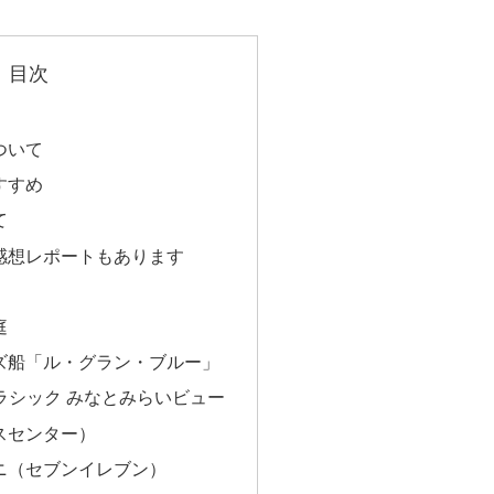
目次
ついて
すすめ
て
感想レポートもあります
庭
ズ船「ル・グラン・ブルー」
クラシック みなとみらいビュー
スセンター）
ニ（セブンイレブン）