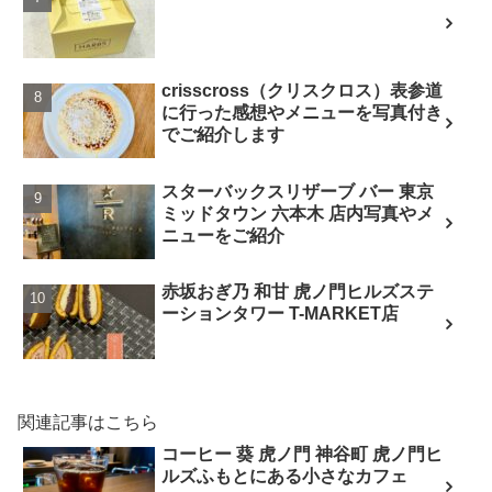
crisscross（クリスクロス）表参道
に行った感想やメニューを写真付き
でご紹介します
スターバックスリザーブ バー 東京
ミッドタウン 六本木 店内写真やメ
ニューをご紹介
赤坂おぎ乃 和甘 虎ノ門ヒルズステ
ーションタワー T-MARKET店
関連記事はこちら
コーヒー 葵 虎ノ門 神谷町 虎ノ門ヒ
ルズふもとにある小さなカフェ