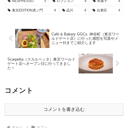
NESPRESSO
5
ロブション
4
和菓子
4
東京EDITION虎ノ門
4
品川
4
台東区
4
Café & Bakery GGCo. 神谷町（東京ワー
ルドゲート店）に行った感想を写真やメ
ニュー付きでご紹介します
Scarpetta（スカルペッタ）東京ワールド
ゲート店へオープン日に行ってきまし
た！
コメント
コメントを書き込む
ホーム
カフェ