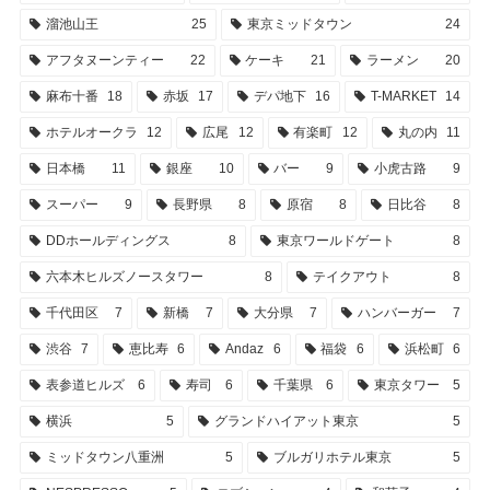
溜池山王
25
東京ミッドタウン
24
アフタヌーンティー
22
ケーキ
21
ラーメン
20
麻布十番
18
赤坂
17
デパ地下
16
T-MARKET
14
ホテルオークラ
12
広尾
12
有楽町
12
丸の内
11
日本橋
11
銀座
10
バー
9
小虎古路
9
スーパー
9
長野県
8
原宿
8
日比谷
8
DDホールディングス
8
東京ワールドゲート
8
六本木ヒルズノースタワー
8
テイクアウト
8
千代田区
7
新橋
7
大分県
7
ハンバーガー
7
渋谷
7
恵比寿
6
Andaz
6
福袋
6
浜松町
6
表参道ヒルズ
6
寿司
6
千葉県
6
東京タワー
5
横浜
5
グランドハイアット東京
5
ミッドタウン八重洲
5
ブルガリホテル東京
5