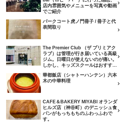
店内雰囲気やメニューを写真や動画
でご紹介
パークコート虎ノ門冊子 / 冊子と代
表間取り
The Premier Club （ザ プリミアク
ラブ）は管理が行き届いている高級
ジム。日曜日が使えないのが痛い。
しかし、キッズスクールはおすす
め。
華都飯店（シャトーハンテン）六本
木の中華料理
CAFE＆BAKERY MIYABI オランダ
ヒルズ店（神谷町）のデニッシュ食
パンがもっちもちのふわっふわで
す。