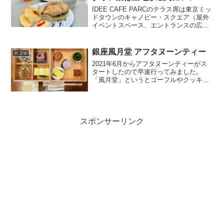
IDEE CAFE PARCのテラス席は東京ミッ
ドタウンのキャノビー・スクエア（屋外
イベントスペース、エントランスの広場
のこと）を3Fから見渡せる絶好のロケー
ションです。しかも、IDEEという家具屋
さんの奥に隠れてあるお店なので、少し
銀座風月堂 アフタヌーンティー
カフェ
隠れ家...
2021年6月からアフタヌーンティーがス
タートしたので早速行ってみました。
「風月堂」というとゴーフルやクッキー
を連想しますがそれは「神戸風月堂」
「東京風月堂」で、「銀座風月堂」は和
菓子屋さんです。銀座風月堂は支店やデ
パートなどへの出店はない...
スポンサーリンク