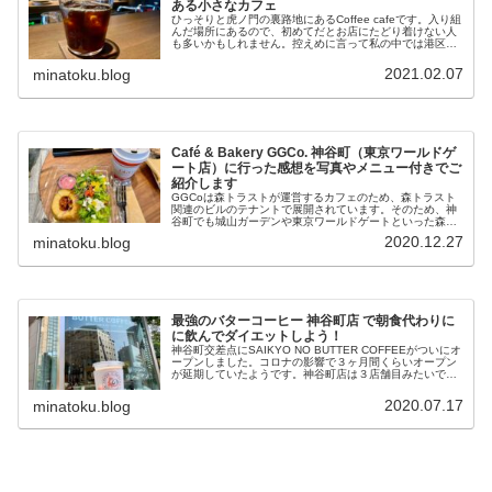
ある小さなカフェ
ひっそりと虎ノ門の裏路地にあるCoffee cafeです。入り組
んだ場所にあるので、初めてだとお店にたどり着けない人
も多いかもしれません。控えめに言って私の中では港区
No1のカフェです。大きめに言って２３区内でここより良
いカフェあったら教え...
2021.02.07
minatoku.blog
Café & Bakery GGCo. 神谷町（東京ワールドゲ
ート店）に行った感想を写真やメニュー付きでご
紹介します
GGCoは森トラストが運営するカフェのため、森トラスト
関連のビルのテナントで展開されています。そのため、神
谷町でも城山ガーデンや東京ワールドゲートといった森ト
ラストのビルで店舗展開しています。※名前が似ていてや
2020.12.27
minatoku.blog
やこしいですが、城山ガーデン店...
最強のバターコーヒー 神谷町店 で朝食代わりに
に飲んでダイエットしよう！
神谷町交差点にSAIKYO NO BUTTER COFFEEがついにオ
ープンしました。コロナの影響で３ヶ月間くらいオープン
が延期していたようです。神谷町店は３店舗目みたいです
ね。池袋、代々木、神谷町って変わった出店計画ですね笑
最強のバターコ...
2020.07.17
minatoku.blog