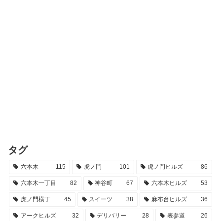
タグ
六本木
115
虎ノ門
101
虎ノ門ヒルズ
86
六本木一丁目
82
神谷町
67
六本木ヒルズ
53
虎ノ門横丁
45
スイーツ
38
麻布台ヒルズ
36
アークヒルズ
32
デリバリー
28
表参道
26