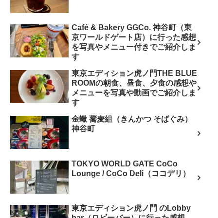
Café & Bakery GGCo. 神谷町（東
京ワールドゲート店）に行った感想
を写真やメニュー付きでご紹介しま
す
東京エディション虎ノ門THE BLUE
ROOMの朝食、昼食、夕食の感想や
メニューを写真や動画でご紹介しま
す
金蠍 蕎麦組（きんかつ そばぐみ）
神谷町
TOKYO WORLD GATE CoCo
Lounge / CoCo Deli（ココデリ）
東京エディション虎ノ門 のLobby
bar（ロビーバー）に行った感想、