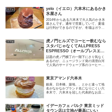
舗目みたいですね。池袋、代々木、神谷
町って変わった出店計画ですね笑最強の
yelo（イエロ）六本木にあるかき
カフェ
バターコ...
氷屋さん
2014年からある六本木で大人気のかき氷
屋さんです。通年で営業していて、夏場
は行列ができるのですが、冬場はガラガ
ラです。六本木の裏道で素人的には立地
が良くないんじゃないかと感じるような
場所にあって、一見かき氷屋さんだとわ
虎ノ門ヒルズでコーヒー飲むなら
カフェ
からない外観です。周...
スタバじゃなくてALLPRESS
ESPRESSO（オールプレスエス
プレッソ）に行こう
話題の虎ノ門横丁の一階下にさり気なく
あるのが、ニュージランド発の清澄白河
で人気のサードウェーブ系のコーヒー
店。ブルーボトルコーヒーみたいに今後
都内で店舗数が増えていくのかもしれな
い。コーヒーの味が一番わかる、コール
東京アマンド六本木
カフェ
ドブリューBlack（水出...
銀座、日本橋、築地、、とかと違って地
名がなかなかブランド名になりにくい六
本木で、六本木を冠した代表的なお店、
Almond。もっとちゃんと「六本木 アマ
ンド」って店名にしちゃえばいいのにな
ぁと思うんですが、正式名称はなんだろ
イデーカフェ パルク 東京ミッド
カフェ
う？六本木交差点に...
タウン店は立地が最高にいい