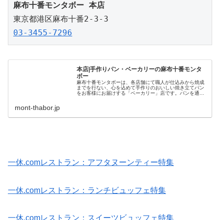
麻布十番モンタボー 本店
03-3455-7296
本店|手作りパン・ベーカリーの麻布十番モンタ
ボー
麻布十番モンタボーは、各店舗にて職人が仕込みから焼成
までを行ない、心を込めて手作りのおいしい焼き立てパン
をお客様にお届けする「ベーカリー」店です。パンを通じ
ておいしい幸せを。是非、手作りのおいしいパンをご賞味
下さい。
mont-thabor.jp
一休.comレストラン：アフタヌーンティー特集
一休.comレストラン：ランチビュッフェ特集
一休.comレストラン：スイーツビュッフェ特集