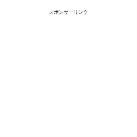
住んでいるエリアからすると松屋銀座店
が使い勝手がいいので、...
スポンサーリンク