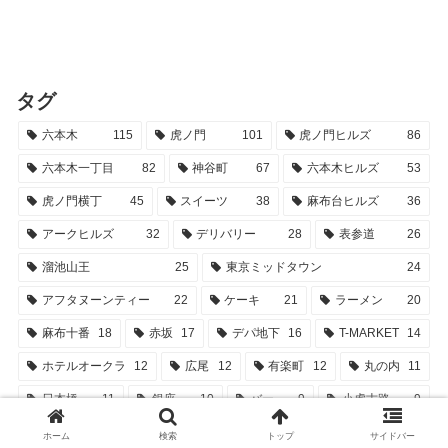
タグ
六本木
115
虎ノ門
101
虎ノ門ヒルズ
86
六本木一丁目
82
神谷町
67
六本木ヒルズ
53
虎ノ門横丁
45
スイーツ
38
麻布台ヒルズ
36
アークヒルズ
32
デリバリー
28
表参道
26
溜池山王
25
東京ミッドタウン
24
アフタヌーンティー
22
ケーキ
21
ラーメン
20
麻布十番
18
赤坂
17
デパ地下
16
T-MARKET
14
ホテルオークラ
12
広尾
12
有楽町
12
丸の内
11
日本橋
11
銀座
10
バー
9
小虎古路
9
スーパー
9
長野県
8
原宿
8
日比谷
8
ホーム
検索
トップ
サイドバー