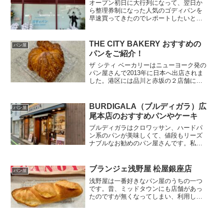
オープン初日に大行列になって、翌日か
ら整理券制になった人気のゴディパンを
早速買ってきたのでレポートしたいと思
います。なお、2日目の整理券は9時30分
からの配布で１時間後に終わりだったそ
うです。また、パンはずっと製造されま
THE CITY BAKERY おすすめの
パン屋
くっていて、常に供給...
パンをご紹介！
ザ シティ ベーカリーはニューヨーク発の
パン屋さんで2013年に日本へ出店されま
した。港区には品川と赤坂の２店舗にあ
ります。近隣では広尾にも。この記事で
は、赤坂アークヒルズ店での感想をご紹
介します！パンプレッツェルクロワッサ
BURDIGALA（ブルディガラ）広
パン屋
ン（Pretze...
尾本店のおすすめパンやケーキ
ブルディガラはクロワッサン、ハードパ
ン系のパンが美味しくて、値段もリーズ
ナブルなお勧めのパン屋さんです。私自
身10年以上前からの超ヘヴィユーザーだ
ったりします。入れ替わりが激しい広尾
の立地で路面店として続いていて、もは
ブランジェ浅野屋 松屋銀座店
パン屋
や老舗の貫禄があるよう...
浅野屋は一番好きなパン屋のうちの一つ
です。昔、ミッドタウンにも店舗があっ
たのですが無くなってしまい、利用しに
くくなってしまいました。港区には
ISETANアトレ品川店がありますが、私が