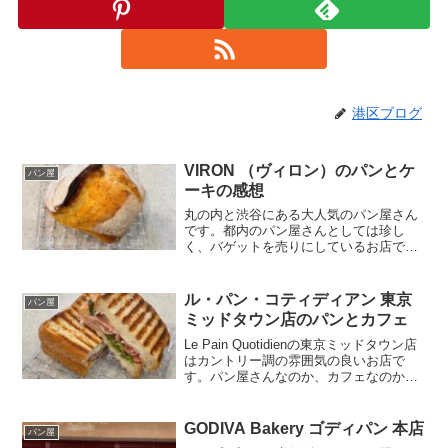
港区ブログ
VIRON （ヴィロン）のパンとケ
パン屋
ーキの感想
丸の内と渋谷にある大人気のパン屋さん
です。都内のパン屋さんとしては珍し
く、バゲットを売りにしているお店で
す。パンバゲット 410円同店の一番の目
玉商品かつ一番人気のバケットです。丁
寧に食べ方の説明書までついています。
ル・パン・コティディアン 東京
パン屋
流石、という美味しさです...
ミッドタウン店のパンとカフェ
Le Pain Quotidienの東京ミッドタウン店
はカントリー調の雰囲気の良いお店で
す。パン屋さんなのか、カフェなのか、
レストランなのか境界線が曖昧なお店な
気がしますが、後述の通り私としては
「パンが美味しいお店！」というより
GODIVA Bakery ゴディパン 本店
パン屋
「使い勝手が...