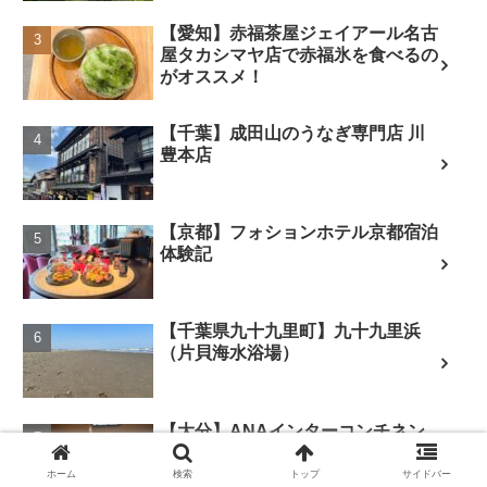
【愛知】赤福茶屋ジェイアール名古
屋タカシマヤ店で赤福氷を食べるの
がオススメ！
【千葉】成田山のうなぎ専門店 川
豊本店
【京都】フォションホテル京都宿泊
体験記
【千葉県九十九里町】九十九里浜
（片貝海水浴場）
【大分】ANAインターコンチネン
タル別府クラブラウンジのアフタヌ
ーンティー
ホーム
検索
トップ
サイドバー