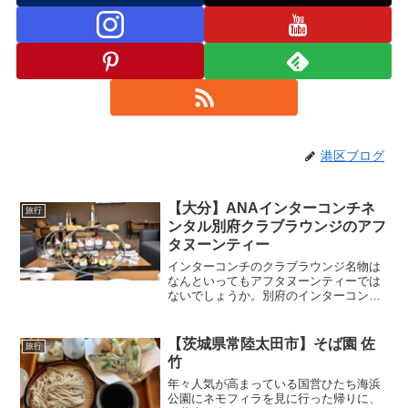
港区ブログ
【大分】ANAインターコンチネ
旅行
ンタル別府クラブラウンジのアフ
タヌーンティー
インターコンチのクラブラウンジ名物は
なんといってもアフタヌーンティーでは
ないでしょうか。別府のインターコンチ
ももちろんアフタヌーンティーがありま
す。アフタヌーンティーは提供時間がシ
ビアですので、事前に確認しゆとりを持
【茨城県常陸太田市】そば園 佐
旅行
った時間にチェックインを...
竹
年々人気が高まっている国営ひたち海浜
公園にネモフィラを見に行った帰りに、