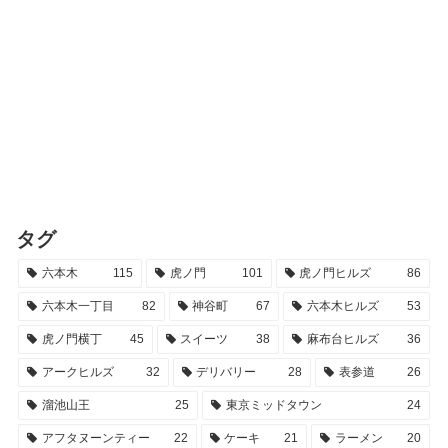
タグ
六本木
115
虎ノ門
101
虎ノ門ヒルズ
86
六本木一丁目
82
神谷町
67
六本木ヒルズ
53
虎ノ門横丁
45
スイーツ
38
麻布台ヒルズ
36
アークヒルズ
32
デリバリー
28
表参道
26
溜池山王
25
東京ミッドタウン
24
アフタヌーンティー
22
ケーキ
21
ラーメン
20