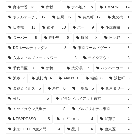
麻布十番
18
赤坂
17
デパ地下
16
T-MARKET
14
ホテルオークラ
12
広尾
12
有楽町
12
丸の内
11
日本橋
11
銀座
10
バー
9
小虎古路
9
スーパー
9
長野県
8
原宿
8
日比谷
8
DDホールディングス
8
東京ワールドゲート
8
六本木ヒルズノースタワー
8
テイクアウト
8
千代田区
7
新橋
7
大分県
7
ハンバーガー
7
渋谷
7
恵比寿
6
Andaz
6
福袋
6
浜松町
6
表参道ヒルズ
6
寿司
6
千葉県
6
東京タワー
5
横浜
5
グランドハイアット東京
5
ミッドタウン八重洲
5
ブルガリホテル東京
5
NESPRESSO
5
ロブション
4
和菓子
4
東京EDITION虎ノ門
4
品川
4
台東区
4