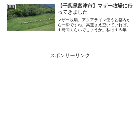
のかなという利用者が多かったです。家
【千葉県富津市】マザー牧場に行
旅行
族連れで特別な日として利...
ってきました
マザー牧場、アクアライン使うと都内か
ら一瞬ですね。高速さえ空いていれば、
１時間くらいでしょうか。私は１５年ぶ
りくらいに再訪したのですが、とにかく
広いですね。マザー牧場というより、そ
の周辺が山で、その景色の方がびっくり
しました。あと、マザー牧...
スポンサーリンク