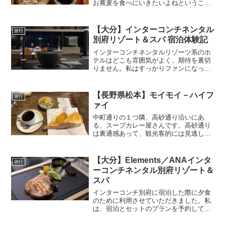
お蕎麦を食べにいきたいよねということ
で、佐竹に行ってみました。関東でお蕎
麦というと信州のイメージが強いです
が、茨城の方が産地としては上で、北海
【大分】インターコンチネンタル
旅行
道に次ぐ第２位の収穫量なん...
別府リゾート＆スパ 宿泊体験記
インターコンチネンタルリゾーツ系のホ
テルはどこも雰囲気がよく、期待を裏切
りません。私はすっかりファンになって
しまって、国内のインターコンチリゾー
トをコンプしようと目標をたてています
笑その中でも別府はなかなか利用難易度
【長野県松本】モイモイ－ハイフ
旅行
が高くて躊躇っていたので...
ァイ
中町通りの１つ隣、高砂通り沿いにあ
る、スープカレー屋さんです。高砂通り
は裏通感あって、観光客的には見逃しそ
うな立地ですが、蔵デザインですし、美
味しいスープカレー食べられますし個人
的には凄いお気に入りのお店でした。外
【大分】Elements／ANAインタ
旅行
観・内観看板もお洒落ですな...
ーコンチネンタル別府リゾート＆
スパ
インターコンチ別府に宿泊した際に夕食
のために利用させていただきました。私
は、宿泊とセットのプランを予約して利
用させていただきました。実際に利用し
てみると、（恐らく）地元・近隣の方な