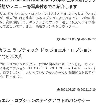
ATELIER de Joel Robuchon 六本木ヒルズ店に行っ
感想やメニューを写真付きでご紹介します
リエ ドゥ ジョエル・ロブションは六本木ヒルズにあるロブション
が、個人的には恵比寿にあるロブションより好きです。内装の雰
が、高級感あって、キッチンがカウンター越しに見えてライブ感
って楽しいです。また、高級フレンチをカウンター...
2020.11.06
2022.02.22
 カフェ ラ ブティック ドゥ ジョエル・ロブション
ノ門ヒルズ店
門ヒルズのビジネスタワーに2020年6月にオープンした、カフェ
ルのロブション（LE CAFÉ LA BOUTIQUE de Joël Robuchon）
。ロブション、、といっていいのかわからない簡易的なお店です
虎ノ門ヒルズ...
2021.03.27
2021.12.19
ョエル・ロブションのテイクアウトのパンやケー