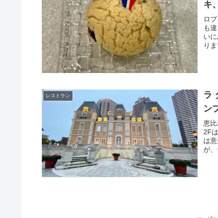
キ
ロブ
も違
いに
りま
ラ
レストラン
ン
恵比
2Fは
は意
が、