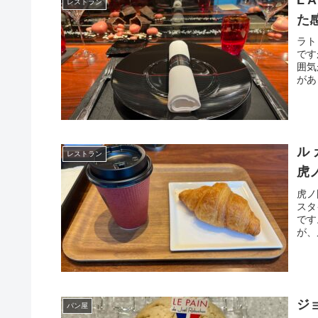
L’
レストラン
た
ラト
です
囲気
があ
ル
レストラン
虎
虎ノ
スタイ
です
が、
ジ
パン屋