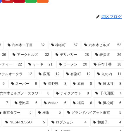
港区ブログ
6
六本木一丁目
82
神谷町
67
六本木ヒルズ
53
36
アークヒルズ
32
デリバリー
28
表参道
26
ンティー
22
ケーキ
21
ラーメン
20
麻布十番
18
ホテルオークラ
12
広尾
12
有楽町
12
丸の内
11
9
スーパー
9
長野県
8
原宿
8
日比谷
8
六本木ヒルズノースタワー
8
テイクアウト
8
千代田区
7
谷
7
恵比寿
6
Andaz
6
福袋
6
浜松町
6
東京タワー
5
横浜
5
グランドハイアット東京
5
NESPRESSO
5
ロブション
4
和菓子
4