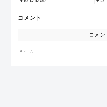
東京EDITION虎ノ門
4
品川
コメント
コメン
ホーム