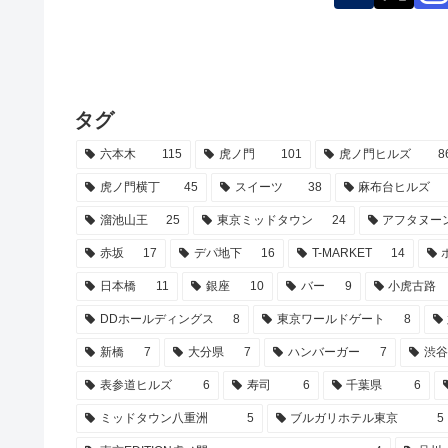
タグ
六本木
115
虎ノ門
101
虎ノ門ヒルズ
8
虎ノ門横丁
45
スイーツ
38
麻布台ヒルズ
溜池山王
25
東京ミッドタウン
24
アフタヌー
赤坂
17
デパ地下
16
T-MARKET
14
日本橋
11
銀座
10
バー
9
小虎古路
DDホールディングス
8
東京ワールドゲート
8
新橋
7
大分県
7
ハンバーガー
7
渋
表参道ヒルズ
6
寿司
6
千葉県
6
ミッドタウン八重洲
5
ブルガリホテル東京
5