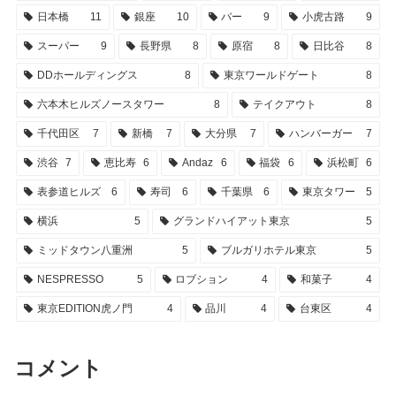
日本橋
11
銀座
10
バー
9
小虎古路
9
スーパー
9
長野県
8
原宿
8
日比谷
8
DDホールディングス
8
東京ワールドゲート
8
六本木ヒルズノースタワー
8
テイクアウト
8
千代田区
7
新橋
7
大分県
7
ハンバーガー
7
渋谷
7
恵比寿
6
Andaz
6
福袋
6
浜松町
6
表参道ヒルズ
6
寿司
6
千葉県
6
東京タワー
5
横浜
5
グランドハイアット東京
5
ミッドタウン八重洲
5
ブルガリホテル東京
5
NESPRESSO
5
ロブション
4
和菓子
4
東京EDITION虎ノ門
4
品川
4
台東区
4
コメント