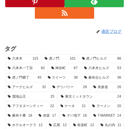
港区ブログ
タグ
六本木
115
虎ノ門
101
虎ノ門ヒルズ
86
六本木一丁目
82
神谷町
67
六本木ヒルズ
53
虎ノ門横丁
45
スイーツ
38
麻布台ヒルズ
36
アークヒルズ
32
デリバリー
28
表参道
26
溜池山王
25
東京ミッドタウン
24
アフタヌーンティー
22
ケーキ
21
ラーメン
20
麻布十番
18
赤坂
17
デパ地下
16
T-MARKET
14
ホテルオークラ
12
広尾
12
有楽町
12
丸の内
11