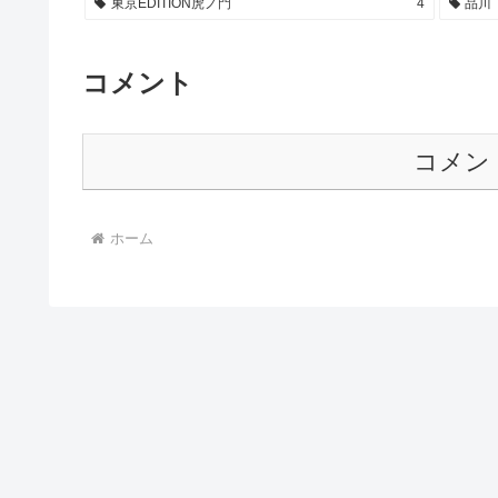
東京EDITION虎ノ門
4
品川
コメント
コメン
ホーム