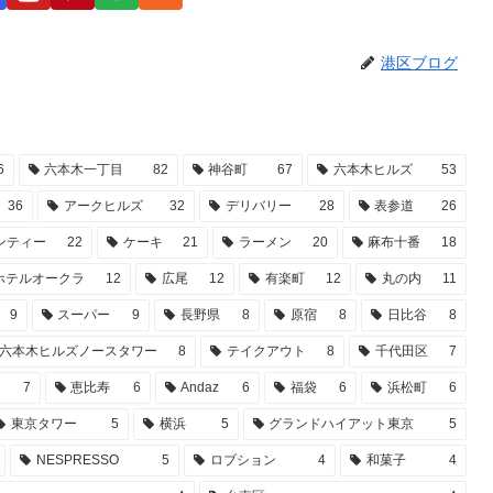
港区ブログ
6
六本木一丁目
82
神谷町
67
六本木ヒルズ
53
36
アークヒルズ
32
デリバリー
28
表参道
26
ンティー
22
ケーキ
21
ラーメン
20
麻布十番
18
ホテルオークラ
12
広尾
12
有楽町
12
丸の内
11
9
スーパー
9
長野県
8
原宿
8
日比谷
8
六本木ヒルズノースタワー
8
テイクアウト
8
千代田区
7
谷
7
恵比寿
6
Andaz
6
福袋
6
浜松町
6
東京タワー
5
横浜
5
グランドハイアット東京
5
NESPRESSO
5
ロブション
4
和菓子
4