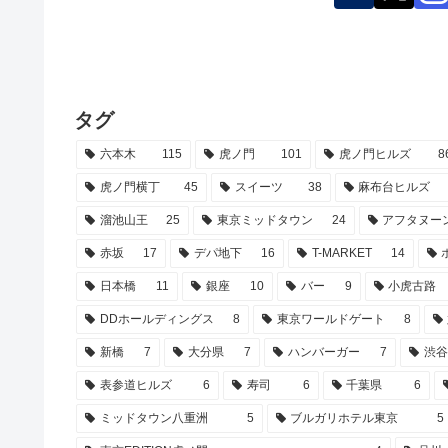
タグ
六本木
115
虎ノ門
101
虎ノ門ヒルズ
8
虎ノ門横丁
45
スイーツ
38
麻布台ヒルズ
溜池山王
25
東京ミッドタウン
24
アフタヌー
赤坂
17
デパ地下
16
T-MARKET
14
日本橋
11
銀座
10
バー
9
小虎古路
DDホールディングス
8
東京ワールドゲート
8
新橋
7
大分県
7
ハンバーガー
7
渋
表参道ヒルズ
6
寿司
6
千葉県
6
ミッドタウン八重洲
5
ブルガリホテル東京
5