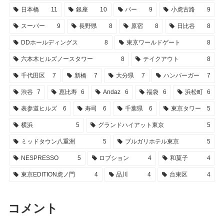
日本橋
11
銀座
10
バー
9
小虎古路
9
スーパー
9
長野県
8
原宿
8
日比谷
8
DDホールディングス
8
東京ワールドゲート
8
六本木ヒルズノースタワー
8
テイクアウト
8
千代田区
7
新橋
7
大分県
7
ハンバーガー
7
渋谷
7
恵比寿
6
Andaz
6
福袋
6
浜松町
6
表参道ヒルズ
6
寿司
6
千葉県
6
東京タワー
5
横浜
5
グランドハイアット東京
5
ミッドタウン八重洲
5
ブルガリホテル東京
5
NESPRESSO
5
ロブション
4
和菓子
4
東京EDITION虎ノ門
4
品川
4
台東区
4
コメント