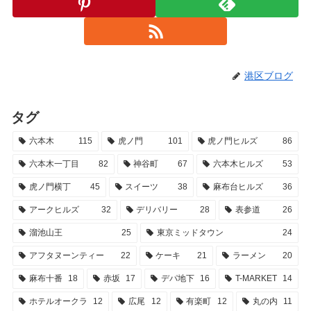
港区ブログ
タグ
六本木
115
虎ノ門
101
虎ノ門ヒルズ
86
六本木一丁目
82
神谷町
67
六本木ヒルズ
53
虎ノ門横丁
45
スイーツ
38
麻布台ヒルズ
36
アークヒルズ
32
デリバリー
28
表参道
26
溜池山王
25
東京ミッドタウン
24
アフタヌーンティー
22
ケーキ
21
ラーメン
20
麻布十番
18
赤坂
17
デパ地下
16
T-MARKET
14
ホテルオークラ
12
広尾
12
有楽町
12
丸の内
11